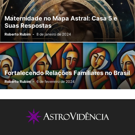
Maternidade no Mapa Astral: Casa 5 e
Suas Respostas
Roberto Rubim
-
8 de janeiro de 2024
Fortalecendo Relações Familiares no Brasil
Roberto Rubim
-
6 de fevereiro de 2024