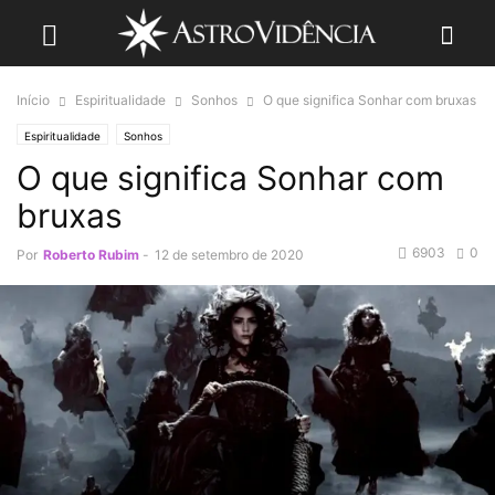
Início
Espiritualidade
Sonhos
O que significa Sonhar com bruxas
Espiritualidade
Sonhos
O que significa Sonhar com
bruxas
6903
0
Por
Roberto Rubim
-
12 de setembro de 2020