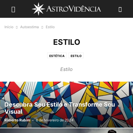
Início
Autoestima
Estilo
ESTILO
ESTÉTICA
ESTILO
Estilo
Descubra Seu Estilo e Transforme Seu
Visual
Roberto Rubim
-
6 de fevereiro de 2024