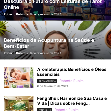
Descubra o Futuro com Leituras de Tarot
Online
Roberto Rubim
-
6 de fevereiro de 2024
Benefícios da Acupuntura na Saúde e
Bem-Estar
Roberto Rubim
-
6 de fevereiro de 2024
Aromaterapia: Benefícios e Óleos
Essenciais
Roberto Rubim
-
AROMATERAPIA
6 de fevereiro de 2024
Feng Shui: Harmonize Sua Casa e
Vida | Dicas sobre Feng...
Roberto Rubim
-
FENG SHUI