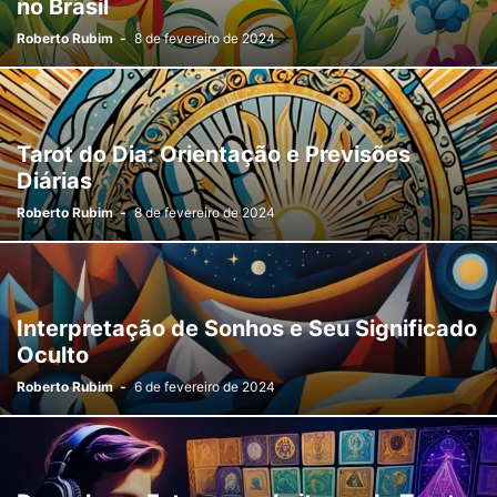
no Brasil
Roberto Rubim
-
8 de fevereiro de 2024
Tarot do Dia: Orientação e Previsões
Diárias
Roberto Rubim
-
8 de fevereiro de 2024
Interpretação de Sonhos e Seu Significado
Oculto
Roberto Rubim
-
6 de fevereiro de 2024