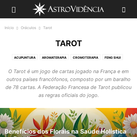
Início
Oráculos
Tarot
TAROT
ACUPUNTURA
AROMATERAPIA
CROMOTERAPIA
FENG SHUI
FLORAIS
INTERPRETACÃO DE SONHOS
MEDITAÇÃO
O Tarot é um jogo de cartas jogado na França e em
OUTRAS TERAPIAS
PSICOLOGIA E COACHING
TAROT DIRETO
outros países francófonos, composto por um baralho
TAROT DO DIA
TAROT E O AMOR
TAROT MENSAL
de 78 cartas. A Federação Francesa de Tarot publicou
TAROT SEMESTRAL
YOGA
as regras oficiais do jogo.
Benefícios dos Florais na Saúde Holística