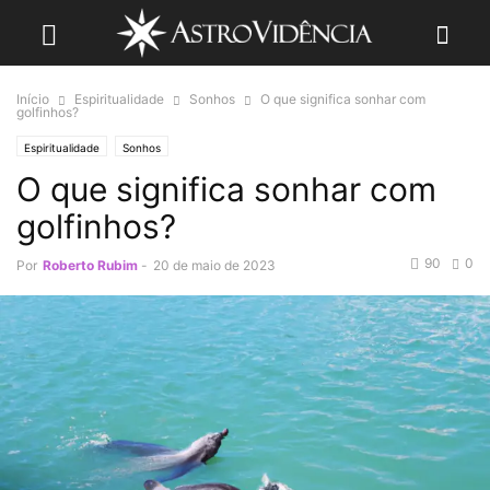
Início
Espiritualidade
Sonhos
O que significa sonhar com
golfinhos?
Espiritualidade
Sonhos
O que significa sonhar com
golfinhos?
90
0
Por
Roberto Rubim
-
20 de maio de 2023