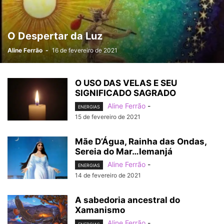
O Despertar da Luz
Aline Ferrão
-
16 de fevereiro de 2021
O USO DAS VELAS E SEU
SIGNIFICADO SAGRADO
Aline Ferrão
-
ENERGIAS
15 de fevereiro de 2021
Mãe D’Água, Rainha das Ondas,
Sereia do Mar…Iemanjá
Aline Ferrão
-
ENERGIAS
14 de fevereiro de 2021
A sabedoria ancestral do
Xamanismo
Aline Ferrão
-