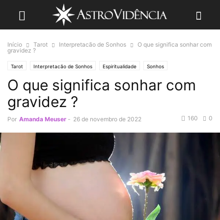
Início
Tarot
Interpretacão de Sonhos
O que significa sonhar com
gravidez ?
Tarot
Interpretacão de Sonhos
Espiritualidade
Sonhos
O que significa sonhar com
gravidez ?
160
0
Por
Amanda Meuser
-
26 de novembro de 2022