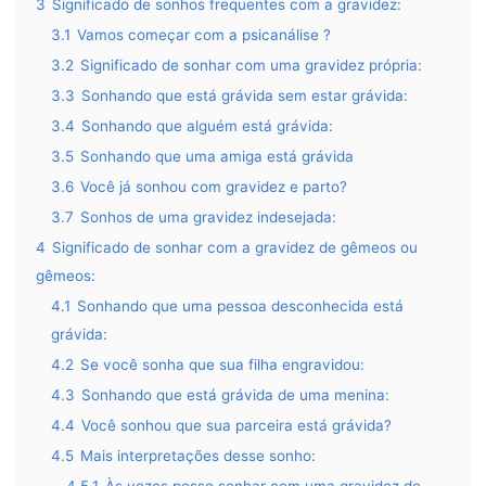
3
Significado de sonhos frequentes com a gravidez:
3.1
Vamos começar com a psicanálise ?
3.2
Significado de sonhar com uma gravidez própria:
3.3
Sonhando que está grávida sem estar grávida:
3.4
Sonhando que alguém está grávida:
3.5
Sonhando que uma amiga está grávida
3.6
Você já sonhou com gravidez e parto?
3.7
Sonhos de uma gravidez indesejada:
4
Significado de sonhar com a gravidez de gêmeos ou
gêmeos:
4.1
Sonhando que uma pessoa desconhecida está
grávida:
4.2
Se você sonha que sua filha engravidou:
4.3
Sonhando que está grávida de uma menina:
4.4
Você sonhou que sua parceira está grávida?
4.5
Mais interpretações desse sonho:
4.5.1
Às vezes posso sonhar com uma gravidez de