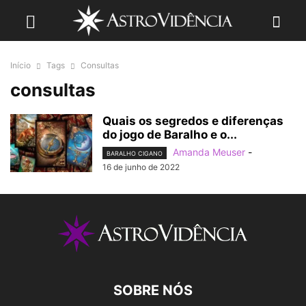
Início
Tags
Consultas
consultas
Quais os segredos e diferenças
do jogo de Baralho e o...
Amanda Meuser
-
BARALHO CIGANO
16 de junho de 2022
SOBRE NÓS