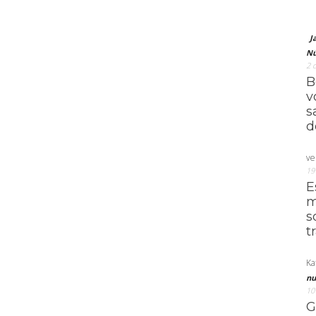
J
Nú
2 
B
v
s
d
ve
19
E
m
s
t
Ka
nu
10
G