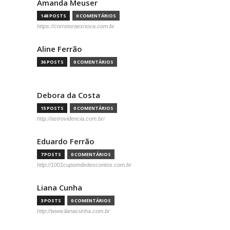
Amanda Meuser
148 POSTS
0 COMENTÁRIOS
https://corretoraexnova.com.br
Aline Ferrão
36 POSTS
0 COMENTÁRIOS
Debora da Costa
15 POSTS
0 COMENTÁRIOS
http://astrovidencia.com.br/
Eduardo Ferrão
7 POSTS
0 COMENTÁRIOS
http://1001cupomdedescontos.com.br
Liana Cunha
3 POSTS
0 COMENTÁRIOS
http://www.lianacunha.com.br