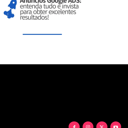
aXNwbGF5IjoiIn0sInBvcnRyYWl0X21heF93aWR0aCI