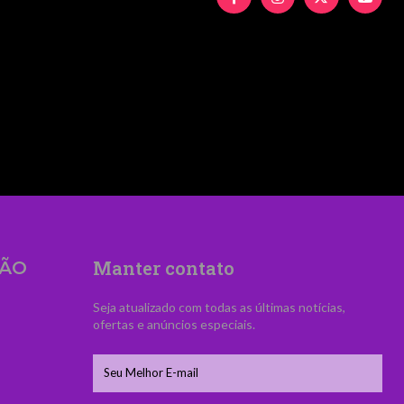
UyMiUzRSUyNiUyMFZpZCVDMyVBQW5jaWElM0MlM
Manter contato
ÃO
Seja atualizado com todas as últimas notícias,
ofertas e anúncios especiais.
s