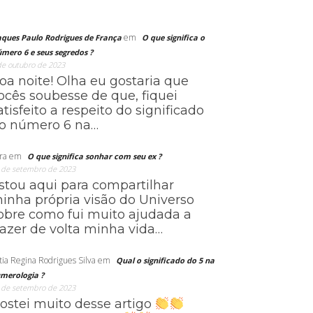
em
aques Paulo Rodrigues de França
O que significa o
mero 6 e seus segredos ?
de outubro de 2023
oa noite! Olha eu gostaria que
ocês soubesse de que, fiquei
atisfeito a respeito do significado
o número 6 na…
ra
em
O que significa sonhar com seu ex ?
 de setembro de 2023
stou aqui para compartilhar
inha própria visão do Universo
obre como fui muito ajudada a
razer de volta minha vida…
tia Regina Rodrigues Silva
em
Qual o significado do 5 na
merologia ?
 de setembro de 2023
ostei muito desse artigo