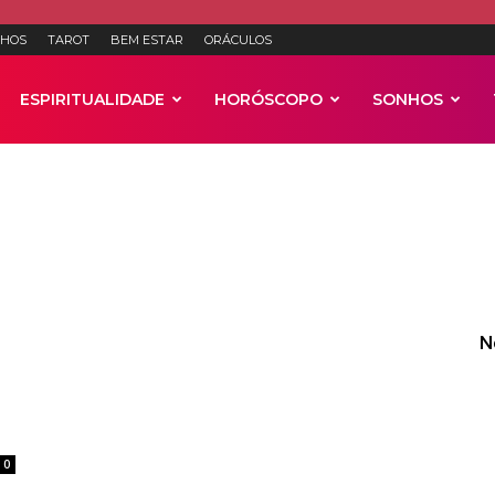
HOS
TAROT
BEM ESTAR
ORÁCULOS
ESPIRITUALIDADE
HORÓSCOPO
SONHOS
Anúncios
N
0