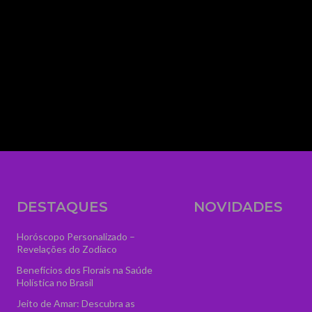
media_size_image_height="56" media_size_i
image_width="eyJhbGwiOiIzNTYiLCJwb3J0cmFp
text="AstroVidência" display="" tagline_pos=""
f_text_font_line_height="1" show_svg="none"
tagline="VGFyb3QlMjBPbmxpbmUlMjAlM0N
ttl_tag_space="eyJhbGwiOiIzIiwicG9ydHJhaXQ
f_tagline_font_spacing="eyJhbGwiOiIxIiwicG9
tagline_align_horiz="content-horiz-left" el_cla
logo" text_color="#ffffff" text_color_h="#ffffff" t
image="7084" icon_size="46"]
DESTAQUES
NOVIDADES
Horóscopo Personalizado –
Revelações do Zodíaco
Benefícios dos Florais na Saúde
Holística no Brasil
Jeito de Amar: Descubra as