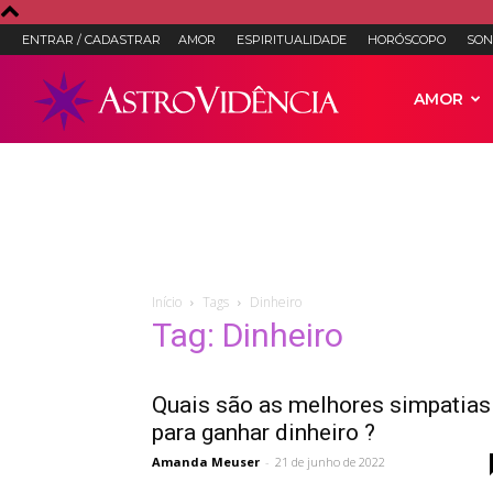
ENTRAR / CADASTRAR
AMOR
ESPIRITUALIDADE
HORÓSCOPO
SON
Astro
AMOR
Vidência
–
Início
Tags
Dinheiro
Tag: Dinheiro
Astrologia,
Quais são as melhores simpatias
para ganhar dinheiro ?
Tarot
Amanda Meuser
-
21 de junho de 2022