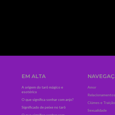
mage_width="300"
dCI6IjM2IiwibGFuZHNjYXBlIjoiNTAifQ=="
zcGFuJTIwY2xhc3MlM0QlMjJ0ZC1sb2dvLXByby
iOiIwIn0="
ydHJhaXQiOiIwLjUifQ=="
ss="td-medicine-pro-
agline_color="#ffffff"
EM ALTA
NAVEGAÇ
A origem do tarô mágico e
Amor
esotérico
Relacionamento
O que significa sonhar com anjo?
Ciúmes e Traição
Significado de peixe no tarô
Sexualidade
O que significa sonhar com