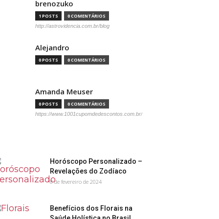
brenozuko
1 POSTS
0 COMENTÁRIOS
http://astrovidencia.com.br/blog
Alejandro
0 POSTS
0 COMENTÁRIOS
Amanda Meuser
0 POSTS
0 COMENTÁRIOS
https://www.1001cupomdedescontos.com.br/
Horóscopo Personalizado –
Revelações do Zodíaco
8 de fevereiro de 2024
Benefícios dos Florais na
Saúde Holística no Brasil