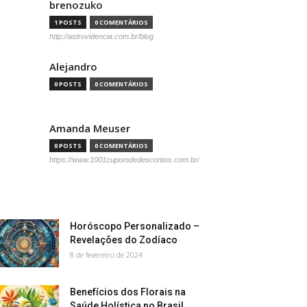
brenozuko
1 POSTS
0 COMENTÁRIOS
http://astrovidencia.com.br/blog
Alejandro
0 POSTS
0 COMENTÁRIOS
Amanda Meuser
0 POSTS
0 COMENTÁRIOS
https://www.1001cupomdedescontos.com.br/
Horóscopo Personalizado –
Revelações do Zodíaco
8 de fevereiro de 2024
Benefícios dos Florais na
Saúde Holística no Brasil