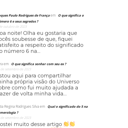
em
aques Paulo Rodrigues de França
O que significa o
mero 6 e seus segredos ?
de outubro de 2023
oa noite! Olha eu gostaria que
ocês soubesse de que, fiquei
atisfeito a respeito do significado
o número 6 na…
ra
em
O que significa sonhar com seu ex ?
 de setembro de 2023
stou aqui para compartilhar
inha própria visão do Universo
obre como fui muito ajudada a
razer de volta minha vida…
tia Regina Rodrigues Silva
em
Qual o significado do 5 na
merologia ?
 de setembro de 2023
ostei muito desse artigo