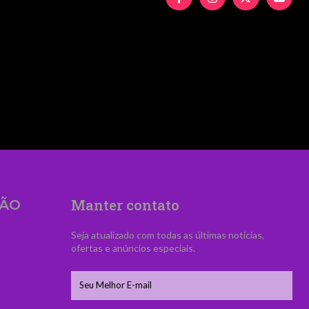
UyMiUzRSUyNiUyMFZpZCVDMyVBQW5jaWElM0MlM
Manter contato
ÃO
Seja atualizado com todas as últimas notícias,
ofertas e anúncios especiais.
s