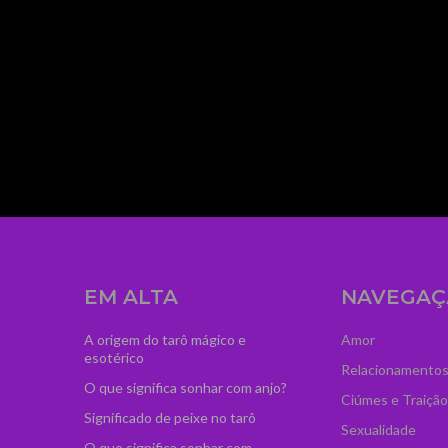
mage_width="300"
dCI6IjM2IiwibGFuZHNjYXBlIjoiNTAifQ=="
zcGFuJTIwY2xhc3MlM0QlMjJ0ZC1sb2dvLXByby
iOiIwIn0="
ydHJhaXQiOiIwLjUifQ=="
ss="td-medicine-pro-
agline_color="#ffffff"
EM ALTA
NAVEGAÇ
A origem do tarô mágico e
Amor
esotérico
Relacionamento
O que significa sonhar com anjo?
Ciúmes e Traição
Significado de peixe no tarô
Sexualidade
O que significa sonhar com