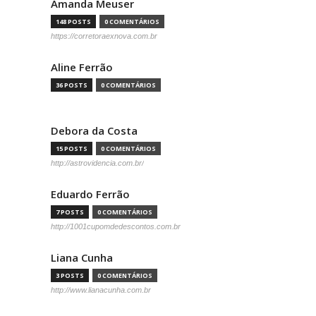
Amanda Meuser
148 POSTS
0 COMENTÁRIOS
https://corretoraexnova.com.br
Aline Ferrão
36 POSTS
0 COMENTÁRIOS
Debora da Costa
15 POSTS
0 COMENTÁRIOS
http://astrovidencia.com.br/
Eduardo Ferrão
7 POSTS
0 COMENTÁRIOS
http://1001cupomdedescontos.com.br
Liana Cunha
3 POSTS
0 COMENTÁRIOS
http://www.lianacunha.com.br