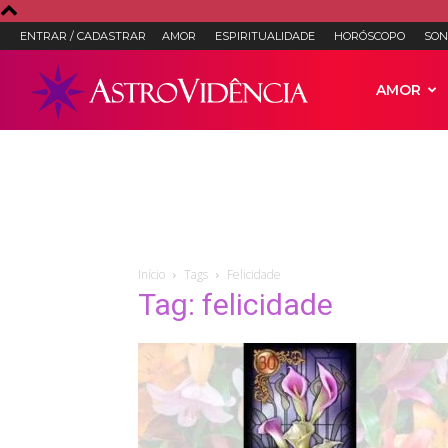
ENTRAR / CADASTRAR
AMOR
ESPIRITUALIDADE
HORÓSCOPO
SON
Astro
AMOR
Vidência
–
Início
Tags
Felicidade
Tag: felicidade
Astrologia,
Tarot