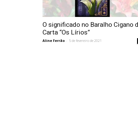
Vidência
O significado no Baralho Cigano 
Carta “Os Lírios”
Aline Ferrão
-
5 de fevereiro de 2021