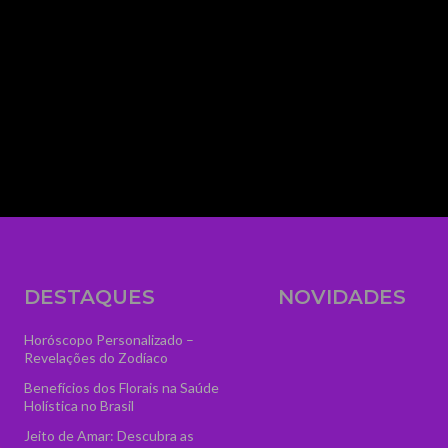
media_size_image_height="56" media_size_i
image_width="eyJhbGwiOiIzNTYiLCJwb3J0cmFp
text="AstroVidência" display="" tagline_pos=""
f_text_font_line_height="1" show_svg="none"
tagline="VGFyb3QlMjBPbmxpbmUlMjAlM0N
ttl_tag_space="eyJhbGwiOiIzIiwicG9ydHJhaXQ
f_tagline_font_spacing="eyJhbGwiOiIxIiwicG9
tagline_align_horiz="content-horiz-left" el_cla
logo" text_color="#ffffff" text_color_h="#ffffff" t
image="7084" icon_size="46"]
DESTAQUES
NOVIDADES
Horóscopo Personalizado –
Revelações do Zodíaco
Benefícios dos Florais na Saúde
Holística no Brasil
Jeito de Amar: Descubra as