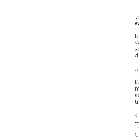
J
Nú
2 
B
v
s
d
ve
19
E
m
s
t
Ka
nu
10
G