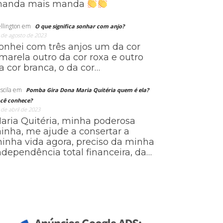
anda mais manda
llington
em
O que significa sonhar com anjo?
 de agosto de 2023
onhei com três anjos um da cor
marela outro da cor roxa e outro
a cor branca, o da cor…
scila
em
Pomba Gira Dona Maria Quitéria quem é ela?
cê conhece?
 de abril de 2023
aria Quitéria, minha poderosa
ainha, me ajude a consertar a
inha vida agora, preciso da minha
ndependência total financeira, da…