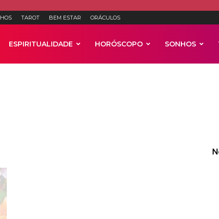
HOS
TAROT
BEM ESTAR
ORÁCULOS
ESPIRITUALIDADE
HORÓSCOPO
SONHOS
Anúncios
N