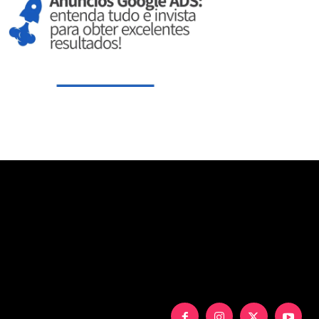
aXNwbGF5IjoiIn0sInBvcnRyYWl0X21heF93aWR0aCI