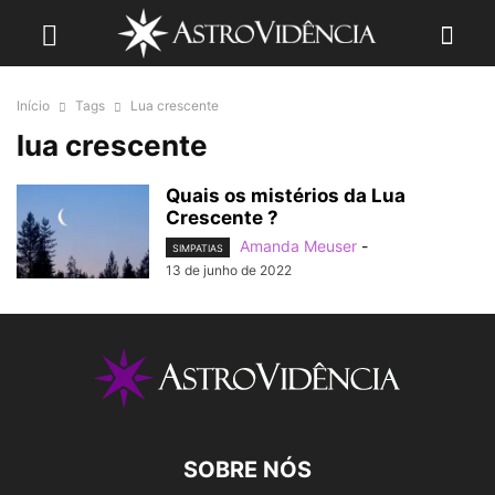
Início
Tags
Lua crescente
lua crescente
Quais os mistérios da Lua
Crescente ?
Amanda Meuser
-
SIMPATIAS
13 de junho de 2022
SOBRE NÓS