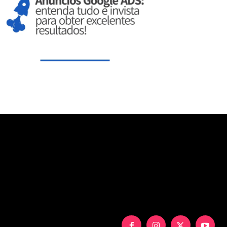
aXNwbGF5IjoiIn0sInBvcnRyYWl0X21heF93aWR0aCI