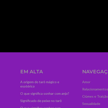
mage_width="300"
dCI6IjM2IiwibGFuZHNjYXBlIjoiNTAifQ=="
zcGFuJTIwY2xhc3MlM0QlMjJ0ZC1sb2dvLXByby
iOiIwIn0="
ydHJhaXQiOiIwLjUifQ=="
ss="td-medicine-pro-
agline_color="#ffffff"
EM ALTA
NAVEGAÇ
A origem do tarô mágico e
Amor
esotérico
Relacionamento
O que significa sonhar com anjo?
Ciúmes e Traição
Significado de peixe no tarô
Sexualidade
O que significa sonhar com