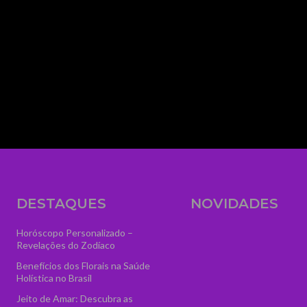
media_size_image_height="56" media_size_i
image_width="eyJhbGwiOiIzNTYiLCJwb3J0cmFp
text="AstroVidência" display="" tagline_pos=""
f_text_font_line_height="1" show_svg="none"
tagline="VGFyb3QlMjBPbmxpbmUlMjAlM0N
ttl_tag_space="eyJhbGwiOiIzIiwicG9ydHJhaXQ
f_tagline_font_spacing="eyJhbGwiOiIxIiwicG9
tagline_align_horiz="content-horiz-left" el_cla
logo" text_color="#ffffff" text_color_h="#ffffff" t
image="7084" icon_size="46"]
DESTAQUES
NOVIDADES
Horóscopo Personalizado –
Revelações do Zodíaco
Benefícios dos Florais na Saúde
Holística no Brasil
Jeito de Amar: Descubra as