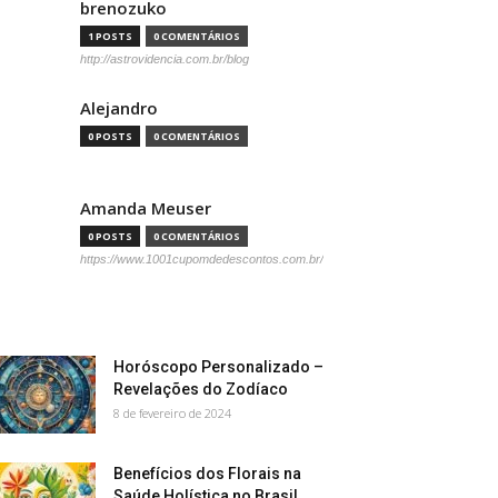
brenozuko
1 POSTS
0 COMENTÁRIOS
http://astrovidencia.com.br/blog
Alejandro
0 POSTS
0 COMENTÁRIOS
Amanda Meuser
0 POSTS
0 COMENTÁRIOS
https://www.1001cupomdedescontos.com.br/
Horóscopo Personalizado –
Revelações do Zodíaco
8 de fevereiro de 2024
Benefícios dos Florais na
Saúde Holística no Brasil