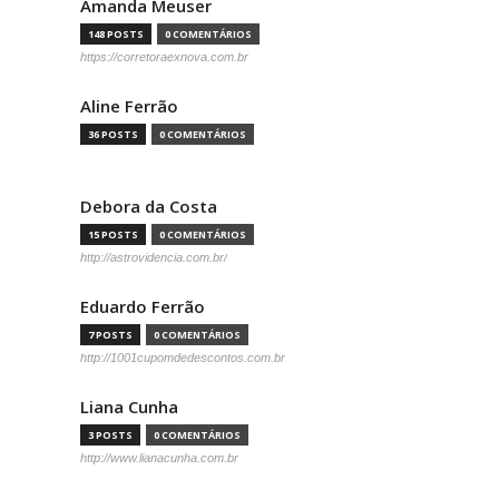
Amanda Meuser
148 POSTS
0 COMENTÁRIOS
https://corretoraexnova.com.br
Aline Ferrão
36 POSTS
0 COMENTÁRIOS
Debora da Costa
15 POSTS
0 COMENTÁRIOS
http://astrovidencia.com.br/
Eduardo Ferrão
7 POSTS
0 COMENTÁRIOS
http://1001cupomdedescontos.com.br
Liana Cunha
3 POSTS
0 COMENTÁRIOS
http://www.lianacunha.com.br