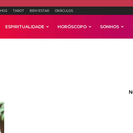
HOS
TAROT
BEM ESTAR
ORÁCULOS
ESPIRITUALIDADE
HORÓSCOPO
SONHOS
Anúncios
N