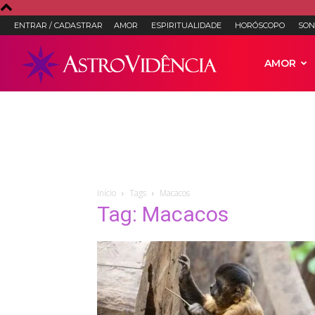
ENTRAR / CADASTRAR
AMOR
ESPIRITUALIDADE
HORÓSCOPO
SON
Astro
AMOR
Vidência
–
Início
Tags
Macacos
Tag: Macacos
Astrologia,
Tarot