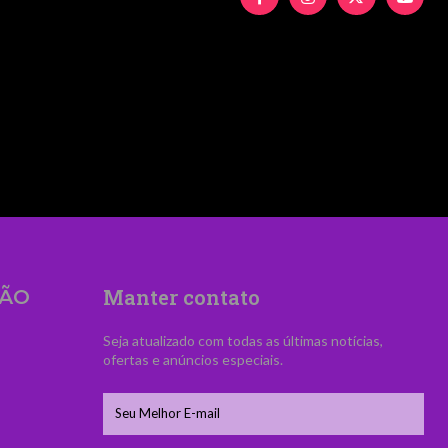
UyMiUzRSUyNiUyMFZpZCVDMyVBQW5jaWElM0MlM
Manter contato
ÃO
Seja atualizado com todas as últimas notícias,
ofertas e anúncios especiais.
s