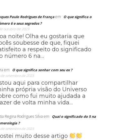
em
aques Paulo Rodrigues de França
O que significa o
mero 6 e seus segredos ?
de outubro de 2023
oa noite! Olha eu gostaria que
ocês soubesse de que, fiquei
atisfeito a respeito do significado
o número 6 na…
ra
em
O que significa sonhar com seu ex ?
 de setembro de 2023
stou aqui para compartilhar
inha própria visão do Universo
obre como fui muito ajudada a
razer de volta minha vida…
tia Regina Rodrigues Silva
em
Qual o significado do 5 na
merologia ?
 de setembro de 2023
ostei muito desse artigo