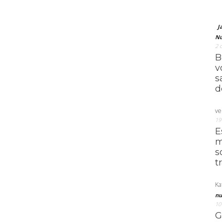
J
Nú
2 
B
v
s
d
ve
19
E
m
s
t
Ka
nu
10
G