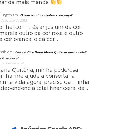
anda mais manda
llington
em
O que significa sonhar com anjo?
 de agosto de 2023
onhei com três anjos um da cor
marela outro da cor roxa e outro
a cor branca, o da cor…
scila
em
Pomba Gira Dona Maria Quitéria quem é ela?
cê conhece?
 de abril de 2023
aria Quitéria, minha poderosa
ainha, me ajude a consertar a
inha vida agora, preciso da minha
ndependência total financeira, da…