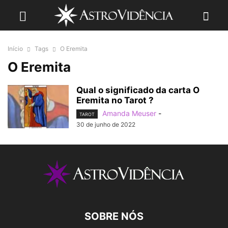
Início
Tags
O Eremita
O Eremita
Qual o significado da carta O
Eremita no Tarot ?
Amanda Meuser
-
TAROT
30 de junho de 2022
SOBRE NÓS