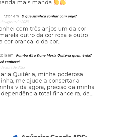
anda mais manda
llington
em
O que significa sonhar com anjo?
 de agosto de 2023
onhei com três anjos um da cor
marela outro da cor roxa e outro
a cor branca, o da cor…
scila
em
Pomba Gira Dona Maria Quitéria quem é ela?
cê conhece?
 de abril de 2023
aria Quitéria, minha poderosa
ainha, me ajude a consertar a
inha vida agora, preciso da minha
ndependência total financeira, da…