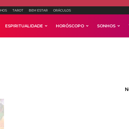
HOS
TAROT
BEM ESTAR
ORÁCULOS
ESPIRITUALIDADE
HORÓSCOPO
SONHOS
Anúncios
N