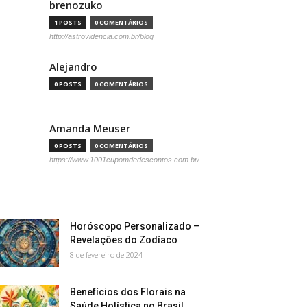
brenozuko
1 POSTS
0 COMENTÁRIOS
http://astrovidencia.com.br/blog
Alejandro
0 POSTS
0 COMENTÁRIOS
Amanda Meuser
0 POSTS
0 COMENTÁRIOS
https://www.1001cupomdedescontos.com.br/
Horóscopo Personalizado –
Revelações do Zodíaco
8 de fevereiro de 2024
Benefícios dos Florais na
Saúde Holística no Brasil