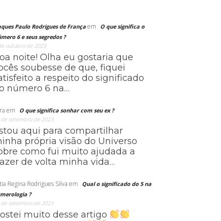
em
aques Paulo Rodrigues de França
O que significa o
mero 6 e seus segredos ?
de outubro de 2023
oa noite! Olha eu gostaria que
ocês soubesse de que, fiquei
atisfeito a respeito do significado
o número 6 na…
ra
em
O que significa sonhar com seu ex ?
 de setembro de 2023
stou aqui para compartilhar
inha própria visão do Universo
obre como fui muito ajudada a
razer de volta minha vida…
tia Regina Rodrigues Silva
em
Qual o significado do 5 na
merologia ?
 de setembro de 2023
ostei muito desse artigo