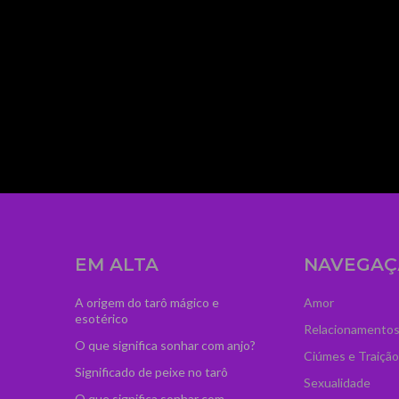
mage_width="300"
dCI6IjM2IiwibGFuZHNjYXBlIjoiNTAifQ=="
zcGFuJTIwY2xhc3MlM0QlMjJ0ZC1sb2dvLXByby
iOiIwIn0="
ydHJhaXQiOiIwLjUifQ=="
ss="td-medicine-pro-
agline_color="#ffffff"
EM ALTA
NAVEGAÇ
A origem do tarô mágico e
Amor
esotérico
Relacionamento
O que significa sonhar com anjo?
Ciúmes e Traição
Significado de peixe no tarô
Sexualidade
O que significa sonhar com