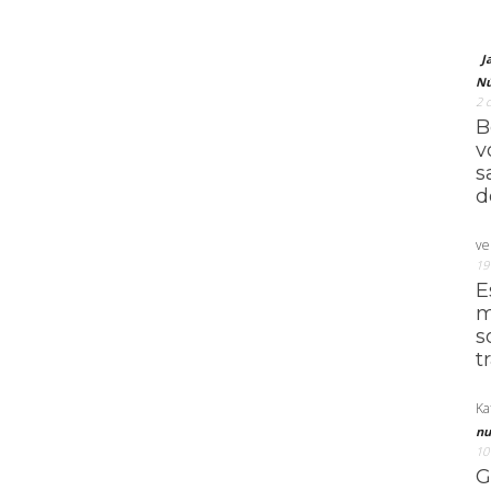
J
Nú
2 
B
v
s
d
ve
19
E
m
s
t
Ka
nu
10
G