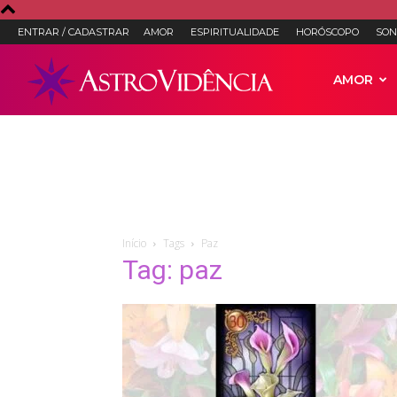
ENTRAR / CADASTRAR
AMOR
ESPIRITUALIDADE
HORÓSCOPO
SON
Astro
AMOR
Vidência
–
Início
Tags
Paz
Tag: paz
Astrologia,
Tarot