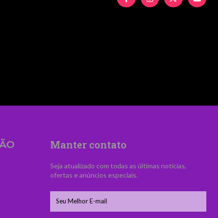
UyMiUzRSUyNiUyMFZpZCVDMyVBQW5jaWElM0MlM
Manter contato
ÃO
Seja atualizado com todas as últimas notícias,
ofertas e anúncios especiais.
s