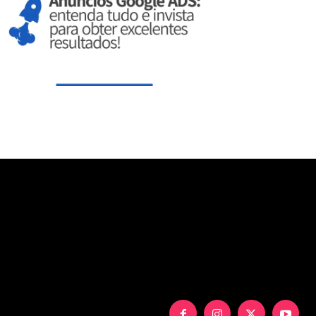
aXNwbGF5IjoiIn0sInBvcnRyYWl0X21heF93aWR0aCI