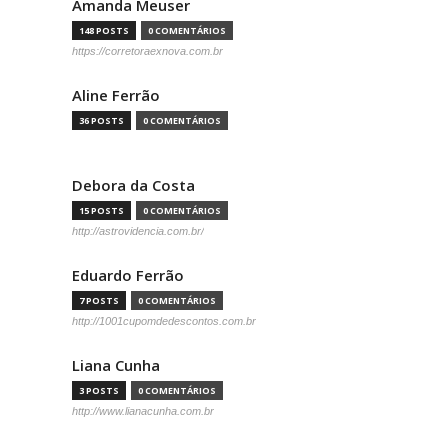
Amanda Meuser
148 POSTS
0 COMENTÁRIOS
https://corretoraexnova.com.br
Aline Ferrão
36 POSTS
0 COMENTÁRIOS
Debora da Costa
15 POSTS
0 COMENTÁRIOS
http://astrovidencia.com.br/
Eduardo Ferrão
7 POSTS
0 COMENTÁRIOS
http://1001cupomdedescontos.com.br
Liana Cunha
3 POSTS
0 COMENTÁRIOS
http://www.lianacunha.com.br