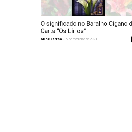
Vidência
O significado no Baralho Cigano 
Carta “Os Lírios”
Aline Ferrão
-
5 de fevereiro de 2021