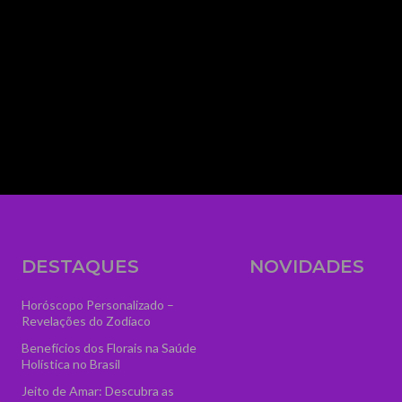
media_size_image_height="56" media_size_i
image_width="eyJhbGwiOiIzNTYiLCJwb3J0cmFp
text="AstroVidência" display="" tagline_pos=""
f_text_font_line_height="1" show_svg="none"
tagline="VGFyb3QlMjBPbmxpbmUlMjAlM0N
ttl_tag_space="eyJhbGwiOiIzIiwicG9ydHJhaXQ
f_tagline_font_spacing="eyJhbGwiOiIxIiwicG9
tagline_align_horiz="content-horiz-left" el_cla
logo" text_color="#ffffff" text_color_h="#ffffff" t
image="7084" icon_size="46"]
DESTAQUES
NOVIDADES
Horóscopo Personalizado –
Revelações do Zodíaco
Benefícios dos Florais na Saúde
Holística no Brasil
Jeito de Amar: Descubra as