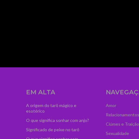
mage_width="300"
dCI6IjM2IiwibGFuZHNjYXBlIjoiNTAifQ=="
zcGFuJTIwY2xhc3MlM0QlMjJ0ZC1sb2dvLXByby
iOiIwIn0="
ydHJhaXQiOiIwLjUifQ=="
ss="td-medicine-pro-
agline_color="#ffffff"
EM ALTA
NAVEGAÇ
A origem do tarô mágico e
Amor
esotérico
Relacionamento
O que significa sonhar com anjo?
Ciúmes e Traição
Significado de peixe no tarô
Sexualidade
O que significa sonhar com