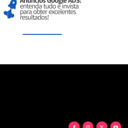
aXNwbGF5IjoiIn0sInBvcnRyYWl0X21heF93aWR0aCI