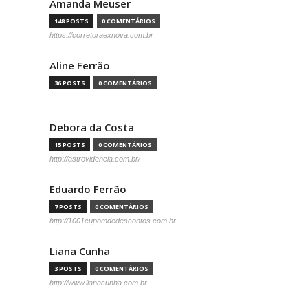
Amanda Meuser
148 POSTS
0 COMENTÁRIOS
https://corretoraexnova.com.br
Aline Ferrão
36 POSTS
0 COMENTÁRIOS
Debora da Costa
15 POSTS
0 COMENTÁRIOS
http://astrovidencia.com.br/
Eduardo Ferrão
7 POSTS
0 COMENTÁRIOS
http://1001cupomdedescontos.com.br
Liana Cunha
3 POSTS
0 COMENTÁRIOS
http://www.lianacunha.com.br