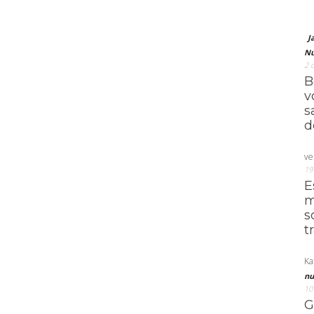
J
Nú
2 
B
v
s
d
ve
19
E
m
s
t
Ka
nu
10
G