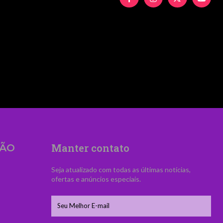
UyMiUzRSUyNiUyMFZpZCVDMyVBQW5jaWElM0MlM
Manter contato
ÃO
Seja atualizado com todas as últimas notícias,
ofertas e anúncios especiais.
s