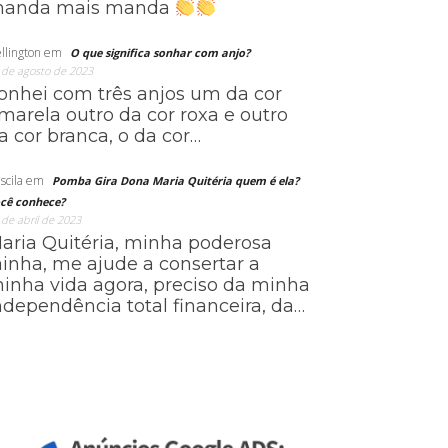
anda mais manda
llington
em
O que significa sonhar com anjo?
 de agosto de 2023
onhei com três anjos um da cor
marela outro da cor roxa e outro
a cor branca, o da cor…
scila
em
Pomba Gira Dona Maria Quitéria quem é ela?
cê conhece?
 de abril de 2023
aria Quitéria, minha poderosa
ainha, me ajude a consertar a
inha vida agora, preciso da minha
ndependência total financeira, da…