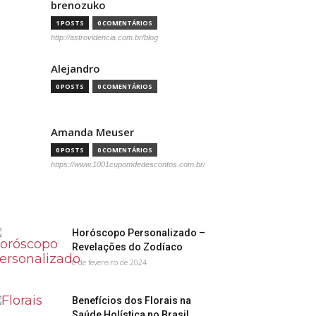
brenozuko
1 POSTS
0 COMENTÁRIOS
http://astrovidencia.com.br/blog
Alejandro
0 POSTS
0 COMENTÁRIOS
Amanda Meuser
0 POSTS
0 COMENTÁRIOS
https://www.1001cupomdedescontos.com.br/
Horóscopo Personalizado –
Revelações do Zodíaco
8 de fevereiro de 2024
Benefícios dos Florais na
Saúde Holística no Brasil