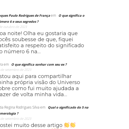
em
aques Paulo Rodrigues de França
O que significa o
mero 6 e seus segredos ?
de outubro de 2023
oa noite! Olha eu gostaria que
ocês soubesse de que, fiquei
atisfeito a respeito do significado
o número 6 na…
ra
em
O que significa sonhar com seu ex ?
 de setembro de 2023
stou aqui para compartilhar
inha própria visão do Universo
obre como fui muito ajudada a
razer de volta minha vida…
tia Regina Rodrigues Silva
em
Qual o significado do 5 na
merologia ?
 de setembro de 2023
ostei muito desse artigo