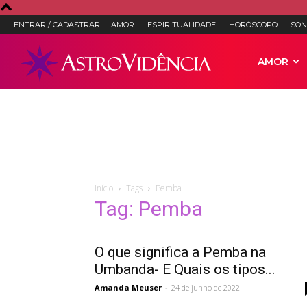
ENTRAR / CADASTRAR
AMOR
ESPIRITUALIDADE
HORÓSCOPO
SON
Astro
AMOR
Vidência
–
Início
Tags
Pemba
Tag: Pemba
Astrologia,
O que significa a Pemba na
Umbanda- E Quais os tipos...
Tarot
Amanda Meuser
-
24 de junho de 2022