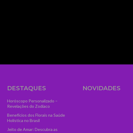
media_size_image_height="56" media_size_i
image_width="eyJhbGwiOiIzNTYiLCJwb3J0cmFp
text="AstroVidência" display="" tagline_pos=""
f_text_font_line_height="1" show_svg="none"
tagline="VGFyb3QlMjBPbmxpbmUlMjAlM0N
ttl_tag_space="eyJhbGwiOiIzIiwicG9ydHJhaXQ
f_tagline_font_spacing="eyJhbGwiOiIxIiwicG9
tagline_align_horiz="content-horiz-left" el_cla
logo" text_color="#ffffff" text_color_h="#ffffff" t
image="7084" icon_size="46"]
DESTAQUES
NOVIDADES
Horóscopo Personalizado –
Revelações do Zodíaco
Benefícios dos Florais na Saúde
Holística no Brasil
Jeito de Amar: Descubra as