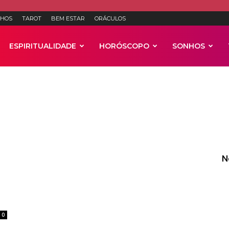
HOS
TAROT
BEM ESTAR
ORÁCULOS
ESPIRITUALIDADE
HORÓSCOPO
SONHOS
Anúncios
N
0