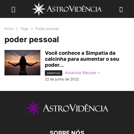
Início
Tags
Poder pessoal
poder pessoal
Você conhece a Simpatia da
calcinha para aumentar o seu
poder...
Amanda Meuser
-
SIMPATIAS
22 de junho de 2022
SOBRE NÓS