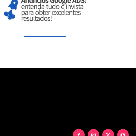
aXNwbGF5IjoiIn0sInBvcnRyYWl0X21heF93aWR0aCI