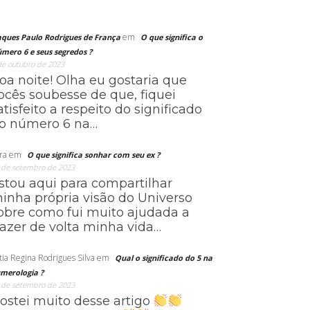
em
aques Paulo Rodrigues de França
O que significa o
mero 6 e seus segredos ?
de outubro de 2023
oa noite! Olha eu gostaria que
ocês soubesse de que, fiquei
atisfeito a respeito do significado
o número 6 na…
ra
em
O que significa sonhar com seu ex ?
 de setembro de 2023
stou aqui para compartilhar
inha própria visão do Universo
obre como fui muito ajudada a
razer de volta minha vida…
tia Regina Rodrigues Silva
em
Qual o significado do 5 na
merologia ?
 de setembro de 2023
ostei muito desse artigo