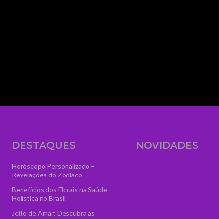
media_size_image_height="56" media_size_i
image_width="eyJhbGwiOiIzNTYiLCJwb3J0cmFp
text="AstroVidência" display="" tagline_pos=""
f_text_font_line_height="1" show_svg="none"
tagline="VGFyb3QlMjBPbmxpbmUlMjAlM0N
ttl_tag_space="eyJhbGwiOiIzIiwicG9ydHJhaXQ
f_tagline_font_spacing="eyJhbGwiOiIxIiwicG9
tagline_align_horiz="content-horiz-left" el_cla
logo" text_color="#ffffff" text_color_h="#ffffff" t
image="7084" icon_size="46"]
DESTAQUES
NOVIDADES
Horóscopo Personalizado –
Revelações do Zodíaco
Benefícios dos Florais na Saúde
Holística no Brasil
Jeito de Amar: Descubra as