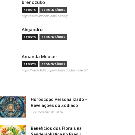
brenozuko
1 POSTS
0 COMENTÁRIOS
http://astrovidencia.com.br/blog
Alejandro
0 POSTS
0 COMENTÁRIOS
Amanda Meuser
0 POSTS
0 COMENTÁRIOS
https://www.1001cupomdedescontos.com.br/
Horóscopo Personalizado –
Revelações do Zodíaco
8 de fevereiro de 2024
Benefícios dos Florais na
Saúde Holística no Brasil