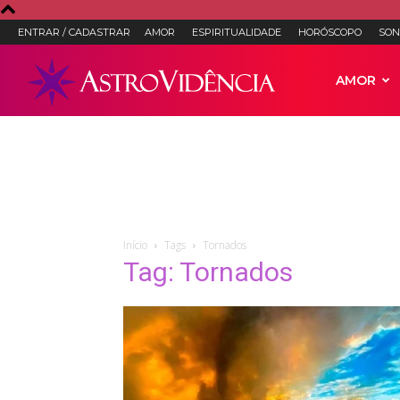
ENTRAR / CADASTRAR
AMOR
ESPIRITUALIDADE
HORÓSCOPO
SON
Astro
AMOR
Vidência
–
Início
Tags
Tornados
Tag: Tornados
Astrologia,
Tarot