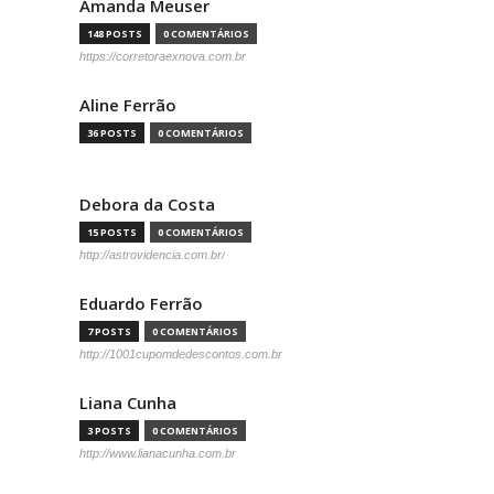
Amanda Meuser
148 POSTS
0 COMENTÁRIOS
https://corretoraexnova.com.br
Aline Ferrão
36 POSTS
0 COMENTÁRIOS
Debora da Costa
15 POSTS
0 COMENTÁRIOS
http://astrovidencia.com.br/
Eduardo Ferrão
7 POSTS
0 COMENTÁRIOS
http://1001cupomdedescontos.com.br
Liana Cunha
3 POSTS
0 COMENTÁRIOS
http://www.lianacunha.com.br