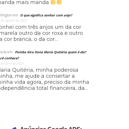
anda mais manda
llington
em
O que significa sonhar com anjo?
 de agosto de 2023
onhei com três anjos um da cor
marela outro da cor roxa e outro
a cor branca, o da cor…
scila
em
Pomba Gira Dona Maria Quitéria quem é ela?
cê conhece?
 de abril de 2023
aria Quitéria, minha poderosa
ainha, me ajude a consertar a
inha vida agora, preciso da minha
ndependência total financeira, da…