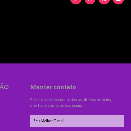
UyMiUzRSUyNiUyMFZpZCVDMyVBQW5jaWElM0MlM
Manter contato
ÃO
Seja atualizado com todas as últimas notícias,
ofertas e anúncios especiais.
s