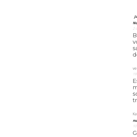
J
Nú
2 
B
v
s
d
ve
19
E
m
s
t
Ka
nu
10
G