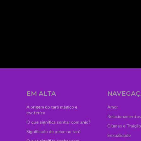
mage_width="300"
dCI6IjM2IiwibGFuZHNjYXBlIjoiNTAifQ=="
zcGFuJTIwY2xhc3MlM0QlMjJ0ZC1sb2dvLXByby
iOiIwIn0="
ydHJhaXQiOiIwLjUifQ=="
ss="td-medicine-pro-
agline_color="#ffffff"
EM ALTA
NAVEGAÇ
A origem do tarô mágico e
Amor
esotérico
Relacionamento
O que significa sonhar com anjo?
Ciúmes e Traição
Significado de peixe no tarô
Sexualidade
O que significa sonhar com