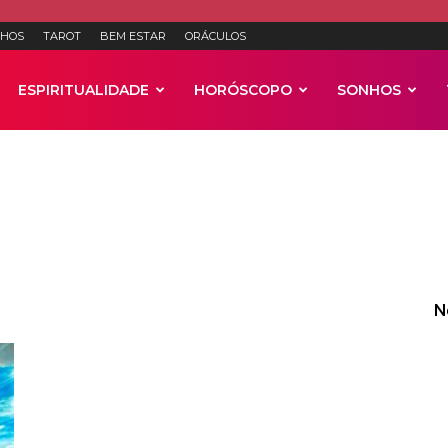
HOS
TAROT
BEM ESTAR
ORÁCULOS
ESPIRITUALIDADE
HORÓSCOPO
SONHOS
Anúncios
N