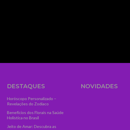
media_size_image_height="56" media_size_i
image_width="eyJhbGwiOiIzNTYiLCJwb3J0cmFp
text="AstroVidência" display="" tagline_pos=""
f_text_font_line_height="1" show_svg="none"
tagline="VGFyb3QlMjBPbmxpbmUlMjAlM0N
ttl_tag_space="eyJhbGwiOiIzIiwicG9ydHJhaXQ
f_tagline_font_spacing="eyJhbGwiOiIxIiwicG9
tagline_align_horiz="content-horiz-left" el_cla
logo" text_color="#ffffff" text_color_h="#ffffff" t
image="7084" icon_size="46"]
DESTAQUES
NOVIDADES
Horóscopo Personalizado –
Revelações do Zodíaco
Benefícios dos Florais na Saúde
Holística no Brasil
Jeito de Amar: Descubra as