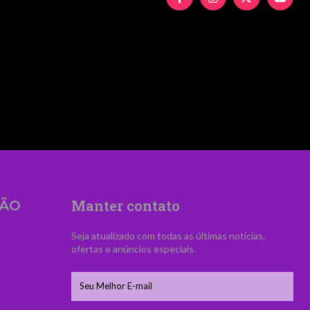
UyMiUzRSUyNiUyMFZpZCVDMyVBQW5jaWElM0MlM
Manter contato
ÃO
Seja atualizado com todas as últimas notícias,
ofertas e anúncios especiais.
s