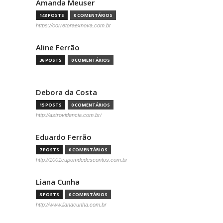
Amanda Meuser
148 POSTS
0 COMENTÁRIOS
https://corretoraexnova.com.br
Aline Ferrão
36 POSTS
0 COMENTÁRIOS
Debora da Costa
15 POSTS
0 COMENTÁRIOS
http://astrovidencia.com.br/
Eduardo Ferrão
7 POSTS
0 COMENTÁRIOS
http://1001cupomdedescontos.com.br
Liana Cunha
3 POSTS
0 COMENTÁRIOS
http://www.lianacunha.com.br