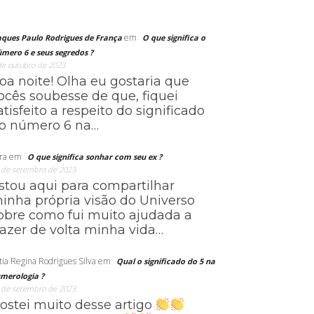
em
aques Paulo Rodrigues de França
O que significa o
mero 6 e seus segredos ?
de outubro de 2023
oa noite! Olha eu gostaria que
ocês soubesse de que, fiquei
atisfeito a respeito do significado
o número 6 na…
ra
em
O que significa sonhar com seu ex ?
 de setembro de 2023
stou aqui para compartilhar
inha própria visão do Universo
obre como fui muito ajudada a
razer de volta minha vida…
tia Regina Rodrigues Silva
em
Qual o significado do 5 na
merologia ?
 de setembro de 2023
ostei muito desse artigo