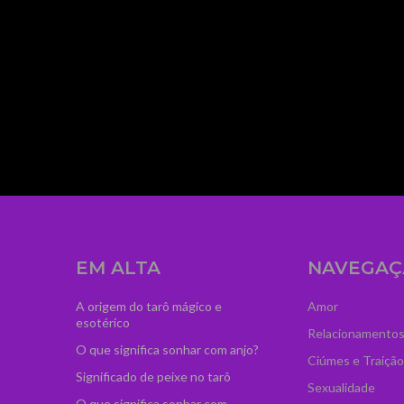
mage_width="300"
dCI6IjM2IiwibGFuZHNjYXBlIjoiNTAifQ=="
zcGFuJTIwY2xhc3MlM0QlMjJ0ZC1sb2dvLXByby
iOiIwIn0="
ydHJhaXQiOiIwLjUifQ=="
ss="td-medicine-pro-
agline_color="#ffffff"
EM ALTA
NAVEGAÇ
A origem do tarô mágico e
Amor
esotérico
Relacionamento
O que significa sonhar com anjo?
Ciúmes e Traição
Significado de peixe no tarô
Sexualidade
O que significa sonhar com