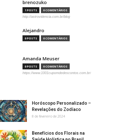
brenozuko
1 POSTS
0 COMENTÁRIOS
http://astrovidencia.com.br/blog
Alejandro
0 POSTS
0 COMENTÁRIOS
Amanda Meuser
0 POSTS
0 COMENTÁRIOS
https://www.1001cupomdedescontos.com.br/
Horóscopo Personalizado –
Revelações do Zodíaco
8 de fevereiro de 2024
Benefícios dos Florais na
Saúde Holística no Brasil