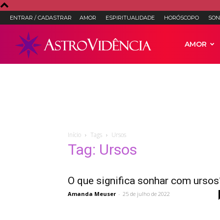
ENTRAR / CADASTRAR
AMOR
ESPIRITUALIDADE
HORÓSCOPO
SON
Astro
AMOR
Vidência
–
Início
Tags
Ursos
Tag: Ursos
Astrologia,
O que significa sonhar com ursos
Amanda Meuser
-
25 de julho de 2022
Tarot