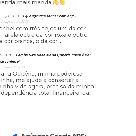
anda mais manda
llington
em
O que significa sonhar com anjo?
 de agosto de 2023
onhei com três anjos um da cor
marela outro da cor roxa e outro
a cor branca, o da cor…
scila
em
Pomba Gira Dona Maria Quitéria quem é ela?
cê conhece?
 de abril de 2023
aria Quitéria, minha poderosa
ainha, me ajude a consertar a
inha vida agora, preciso da minha
ndependência total financeira, da…