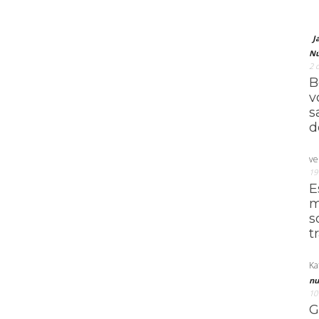
J
Nú
2 
B
v
s
d
ve
19
E
m
s
t
Ka
nu
10
G