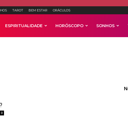
HOS
TAROT
BEM ESTAR
ORÁCULOS
ESPIRITUALIDADE
HORÓSCOPO
SONHOS
Anúncios
N
?
0