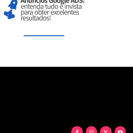
aXNwbGF5IjoiIn0sInBvcnRyYWl0X21heF93aWR0aCI