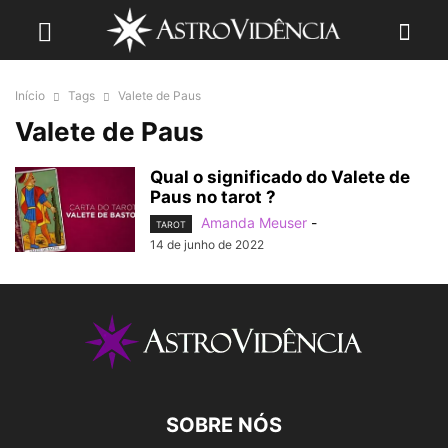
Início
Tags
Valete de Paus
Valete de Paus
Qual o significado do Valete de
Paus no tarot ?
Amanda Meuser
-
TAROT
14 de junho de 2022
SOBRE NÓS