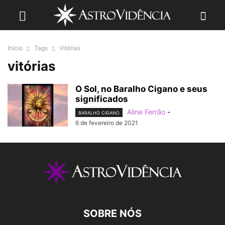
Início
Tags
Vitórias
vitórias
O Sol, no Baralho Cigano e seus
significados
Aline Ferrão
-
BARALHO CIGANO
6 de fevereiro de 2021
SOBRE NÓS