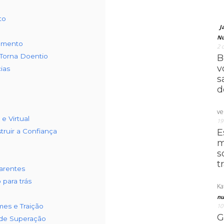
to
J
Nú
namento
2 
Torna Doentio
B
v
ias
s
d
ve
e Virtual
19
truir a Confiança
E
m
s
t
parentes
 para trás
Ka
nu
mes e Traição
10
G
 de Superação