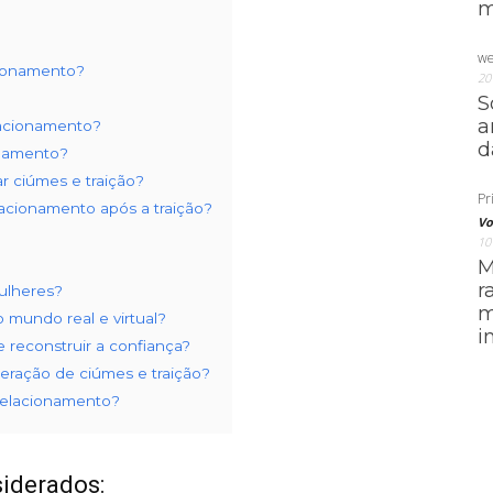
m
we
cionamento?
20
S
a
elacionamento?
d
onamento?
r ciúmes e traição?
Pri
lacionamento após a traição?
Vo
10
M
r
ulheres?
m
o mundo real e virtual?
i
 e reconstruir a confiança?
peração de ciúmes e traição?
relacionamento?
siderados: