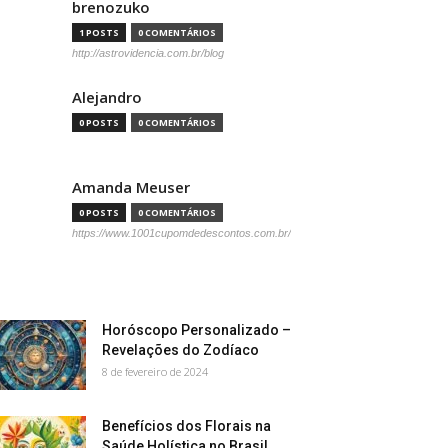
brenozuko
1 POSTS
0 COMENTÁRIOS
http://astrovidencia.com.br/blog
Alejandro
0 POSTS
0 COMENTÁRIOS
Amanda Meuser
0 POSTS
0 COMENTÁRIOS
https://www.1001cupomdedescontos.com.br/
Horóscopo Personalizado –
Revelações do Zodíaco
8 de fevereiro de 2024
Benefícios dos Florais na
Saúde Holística no Brasil