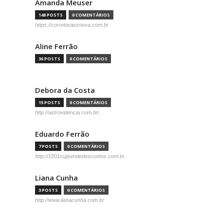
Amanda Meuser
148 POSTS
0 COMENTÁRIOS
https://corretoraexnova.com.br
Aline Ferrão
36 POSTS
0 COMENTÁRIOS
Debora da Costa
15 POSTS
0 COMENTÁRIOS
http://astrovidencia.com.br/
Eduardo Ferrão
7 POSTS
0 COMENTÁRIOS
http://1001cupomdedescontos.com.br
Liana Cunha
3 POSTS
0 COMENTÁRIOS
http://www.lianacunha.com.br