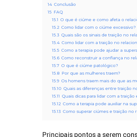
14
Conclusão
15
FAQ
15.1
O que é ciúme e como afeta o rela
15.2
Como lidar com o ciúme excessivo?
15.3
Quais são os sinais de traição no r
15.4
Como lidar com a traição no relaci
15.5
Como a terapia pode ajudar a supera
15.6
Como reconstruir a confiança no re
15.7
O que é ciúme patológico?
15.8
Por que as mulheres traem?
15.9
Os homens traem mais do que as m
15.10
Quais as diferenças entre traição n
15.11
Quais dicas para lidar com a traição
15.12
Como a terapia pode auxiliar na su
15.13
Como superar ciúmes e traição no 
Principais pontos a serem con