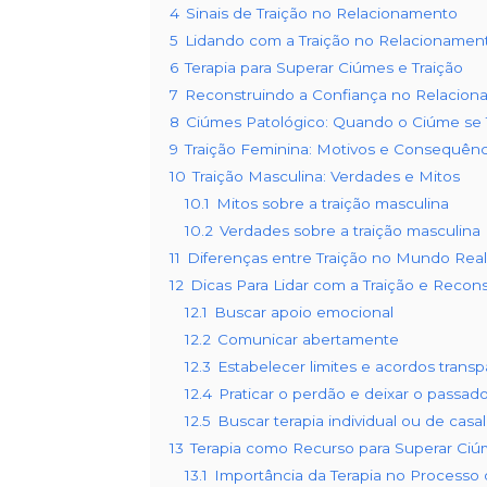
4
Sinais de Traição no Relacionamento
5
Lidando com a Traição no Relacionamen
6
Terapia para Superar Ciúmes e Traição
7
Reconstruindo a Confiança no Relacio
8
Ciúmes Patológico: Quando o Ciúme se 
9
Traição Feminina: Motivos e Consequênc
10
Traição Masculina: Verdades e Mitos
10.1
Mitos sobre a traição masculina
10.2
Verdades sobre a traição masculina
11
Diferenças entre Traição no Mundo Real 
12
Dicas Para Lidar com a Traição e Recons
12.1
Buscar apoio emocional
12.2
Comunicar abertamente
12.3
Estabelecer limites e acordos trans
12.4
Praticar o perdão e deixar o passado
12.5
Buscar terapia individual ou de casal
13
Terapia como Recurso para Superar Ciú
13.1
Importância da Terapia no Processo