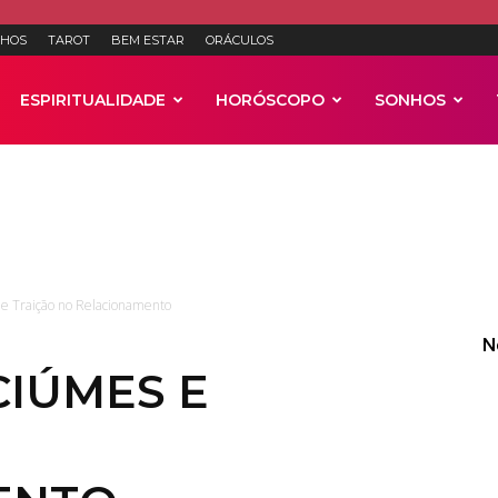
HOS
TAROT
BEM ESTAR
ORÁCULOS
ESPIRITUALIDADE
HORÓSCOPO
SONHOS
Anúncios
e Traição no Relacionamento
N
IÚMES E