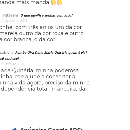
anda mais manda
llington
em
O que significa sonhar com anjo?
 de agosto de 2023
onhei com três anjos um da cor
marela outro da cor roxa e outro
a cor branca, o da cor…
scila
em
Pomba Gira Dona Maria Quitéria quem é ela?
cê conhece?
 de abril de 2023
aria Quitéria, minha poderosa
ainha, me ajude a consertar a
inha vida agora, preciso da minha
ndependência total financeira, da…