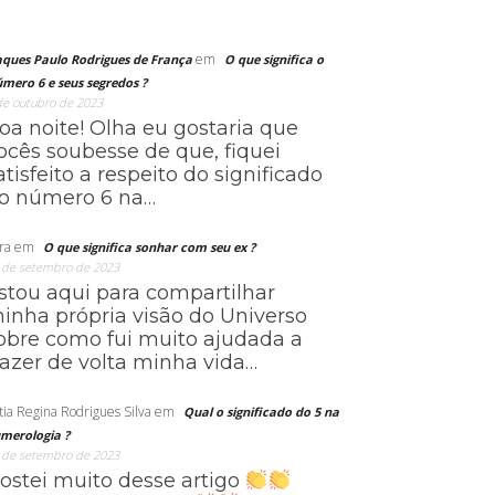
em
aques Paulo Rodrigues de França
O que significa o
mero 6 e seus segredos ?
de outubro de 2023
oa noite! Olha eu gostaria que
ocês soubesse de que, fiquei
atisfeito a respeito do significado
o número 6 na…
ra
em
O que significa sonhar com seu ex ?
 de setembro de 2023
stou aqui para compartilhar
inha própria visão do Universo
obre como fui muito ajudada a
razer de volta minha vida…
tia Regina Rodrigues Silva
em
Qual o significado do 5 na
merologia ?
 de setembro de 2023
ostei muito desse artigo