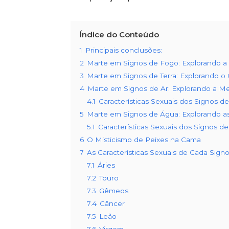
Índice do Conteúdo
1
Principais conclusões:
2
Marte em Signos de Fogo: Explorando a
3
Marte em Signos de Terra: Explorando o
4
Marte em Signos de Ar: Explorando a M
4.1
Características Sexuais dos Signos de
5
Marte em Signos de Água: Explorando 
5.1
Características Sexuais dos Signos d
6
O Misticismo de Peixes na Cama
7
As Características Sexuais de Cada Sign
7.1
Áries
7.2
Touro
7.3
Gêmeos
7.4
Câncer
7.5
Leão