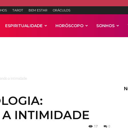
HOS
TAROT
BEM ESTAR
ORÁCULOS
ESPIRITUALIDADE
HORÓSCOPO
SONHOS
Anúncios
rando a Intimidade
N
LOGIA:
A INTIMIDADE
17
0