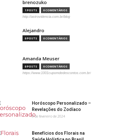
brenozuko
1 POSTS
0 COMENTÁRIOS
http://astrovidencia.com.br/blog
Alejandro
0 POSTS
0 COMENTÁRIOS
Amanda Meuser
0 POSTS
0 COMENTÁRIOS
https://www.1001cupomdedescontos.com.br/
Horóscopo Personalizado –
Revelações do Zodíaco
8 de fevereiro de 2024
Benefícios dos Florais na
Saúde Holística no Brasil