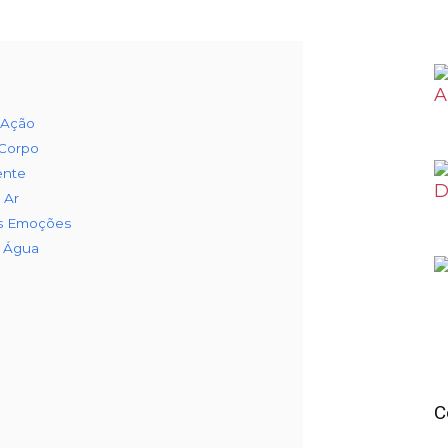
 Ação
 Corpo
ente
 Ar
as Emoções
e Água
o
C