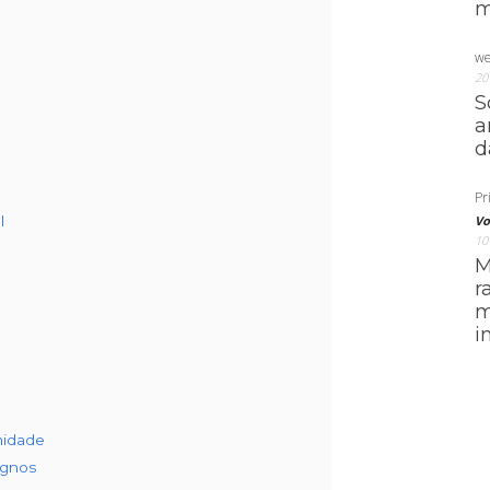
m
we
20
S
a
d
Pri
l
Vo
10
M
r
m
i
midade
ignos