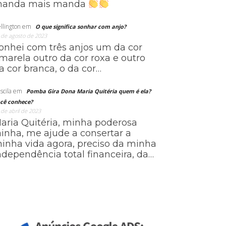
anda mais manda
llington
em
O que significa sonhar com anjo?
 de agosto de 2023
onhei com três anjos um da cor
marela outro da cor roxa e outro
a cor branca, o da cor…
scila
em
Pomba Gira Dona Maria Quitéria quem é ela?
cê conhece?
 de abril de 2023
aria Quitéria, minha poderosa
ainha, me ajude a consertar a
inha vida agora, preciso da minha
ndependência total financeira, da…