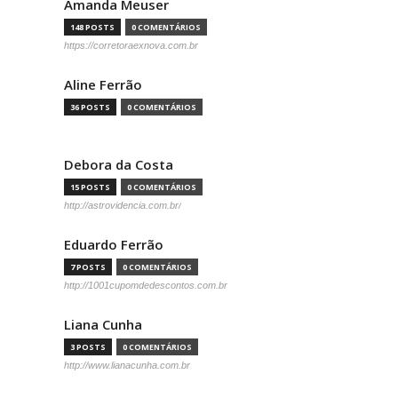
Amanda Meuser
148 POSTS
0 COMENTÁRIOS
https://corretoraexnova.com.br
Aline Ferrão
36 POSTS
0 COMENTÁRIOS
Debora da Costa
15 POSTS
0 COMENTÁRIOS
http://astrovidencia.com.br/
Eduardo Ferrão
7 POSTS
0 COMENTÁRIOS
http://1001cupomdedescontos.com.br
Liana Cunha
3 POSTS
0 COMENTÁRIOS
http://www.lianacunha.com.br