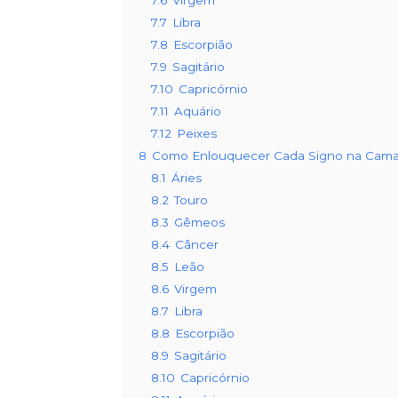
7.6
Virgem
7.7
Libra
7.8
Escorpião
7.9
Sagitário
7.10
Capricórnio
7.11
Aquário
7.12
Peixes
8
Como Enlouquecer Cada Signo na Cam
8.1
Áries
8.2
Touro
8.3
Gêmeos
8.4
Câncer
8.5
Leão
8.6
Virgem
8.7
Libra
8.8
Escorpião
8.9
Sagitário
8.10
Capricórnio