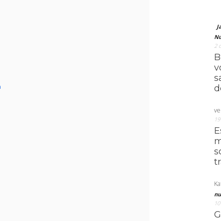
J
Nú
2 
B
v
s
a
d
ve
19
E
m
s
t
Ka
nu
10
G