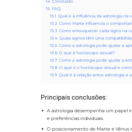
14
Conclusão
15
FAQ
15.1
Qual é a influência da astrologia na 
15.2
Como Marte influencia o comportam
15.3
Como enlouquecer cada signo na 
15.4
Quais signos têm uma compatibilida
15.5
Como a astrologia pode ajudar a api
15.6
O que é horóscopo sexual?
15.7
Como a astrologia pode ajudar a ent
15.8
O que é o horóscopo sexual e como 
15.9
Qual é a relação entre astrologia e 
Principais conclusões:
A astrologia desempenha um papel imp
e preferências individuais.
O posicionamento de Marte e Vênus 