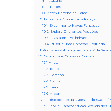
8.11
Aquário
8.12
Peixes
9
O Match Perfeito na Cama
10
Dicas para Apimentar a Relação
10.1
Experimente Novas Fantasias
10.2
Explore Diferentes Posições
10.3
Invista em Preliminares
10.4
Busque uma Conexão Profunda
11
Previsões Astrológicas para a Vida Sexua
12
Astrologia e Fantasias Sexuais
12.1
Áries:
12.2
Touro:
12.3
Gêmeos:
12.4
Câncer:
12.5
Leão:
12.6
Virgem:
13
Horóscopo Sexual: Acessando sua Inti
13.1
Tabela: Características Sexuais dos S