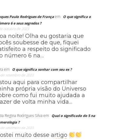
em
aques Paulo Rodrigues de França
O que significa o
mero 6 e seus segredos ?
de outubro de 2023
oa noite! Olha eu gostaria que
ocês soubesse de que, fiquei
atisfeito a respeito do significado
o número 6 na…
ra
em
O que significa sonhar com seu ex ?
 de setembro de 2023
stou aqui para compartilhar
inha própria visão do Universo
obre como fui muito ajudada a
razer de volta minha vida…
tia Regina Rodrigues Silva
em
Qual o significado do 5 na
merologia ?
 de setembro de 2023
ostei muito desse artigo