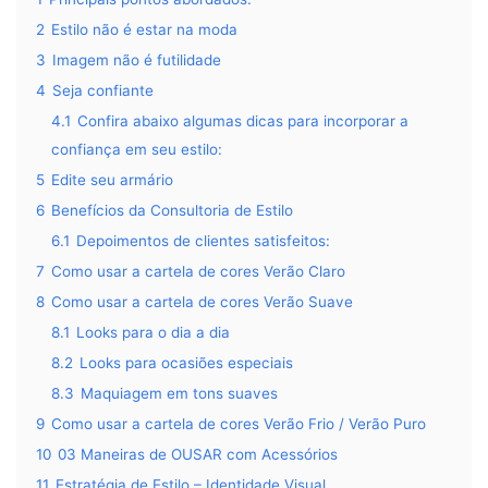
2
Estilo não é estar na moda
3
Imagem não é futilidade
4
Seja confiante
4.1
Confira abaixo algumas dicas para incorporar a
confiança em seu estilo:
5
Edite seu armário
6
Benefícios da Consultoria de Estilo
6.1
Depoimentos de clientes satisfeitos:
7
Como usar a cartela de cores Verão Claro
8
Como usar a cartela de cores Verão Suave
8.1
Looks para o dia a dia
8.2
Looks para ocasiões especiais
8.3
Maquiagem em tons suaves
9
Como usar a cartela de cores Verão Frio / Verão Puro
10
03 Maneiras de OUSAR com Acessórios
11
Estratégia de Estilo – Identidade Visual