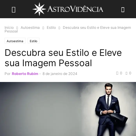
Início
Autoestima
Estilo
Descubra seu Estilo e Eleve sua Imagem
Pessoal
Autoestima
Estilo
Descubra seu Estilo e Eleve
sua Imagem Pessoal
0
0
Por
Roberto Rubim
-
8 de janeiro de 2024