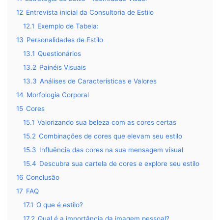
12
Entrevista inicial da Consultoria de Estilo
12.1
Exemplo de Tabela:
13
Personalidades de Estilo
13.1
Questionários
13.2
Painéis Visuais
13.3
Análises de Características e Valores
14
Morfologia Corporal
15
Cores
15.1
Valorizando sua beleza com as cores certas
15.2
Combinações de cores que elevam seu estilo
15.3
Influência das cores na sua mensagem visual
15.4
Descubra sua cartela de cores e explore seu estilo
16
Conclusão
17
FAQ
17.1
O que é estilo?
17.2
Qual é a importância da imagem pessoal?