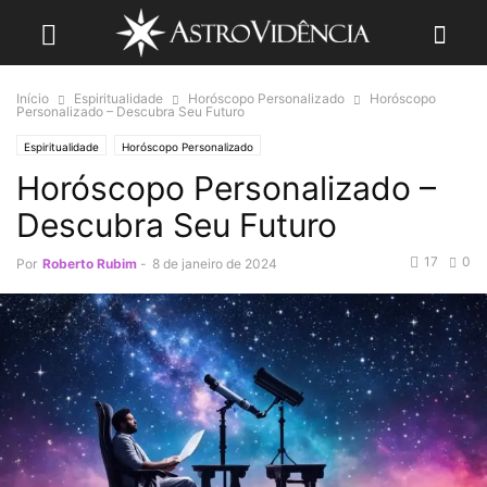
Início
Espiritualidade
Horóscopo Personalizado
Horóscopo
Personalizado – Descubra Seu Futuro
Espiritualidade
Horóscopo Personalizado
Horóscopo Personalizado –
Descubra Seu Futuro
17
0
Por
Roberto Rubim
-
8 de janeiro de 2024