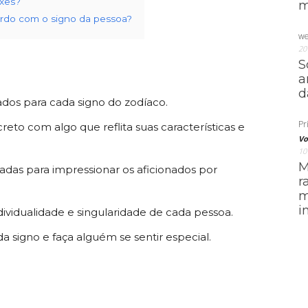
ixes?
m
ordo com o signo da pessoa?
we
20
S
a
d
ados para cada signo do zodíaco.
Pri
to com algo que reflita suas características e
Vo
10
M
adas para impressionar os aficionados por
r
m
i
ividualidade e singularidade de cada pessoa.
a signo e faça alguém se sentir especial.