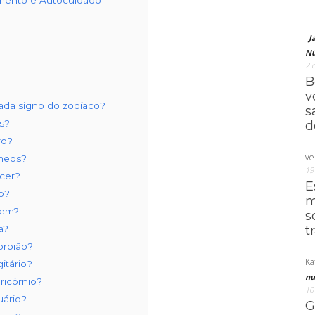
amento e Autocuidado
J
Nú
2 
B
v
cada signo do zodíaco?
s
es?
d
ro?
ve
êmeos?
19
ncer?
E
o?
m
gem?
s
a?
t
orpião?
Ka
itário?
nu
ricórnio?
10
uário?
G