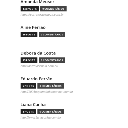
Amanda Meuser
148 POSTS
0 COMENTÁRIOS
https://corretoraexnova.com.br
Aline Ferrão
36 POSTS
0 COMENTÁRIOS
Debora da Costa
15 POSTS
0 COMENTÁRIOS
http://astrovidencia.com.br/
Eduardo Ferrão
7 POSTS
0 COMENTÁRIOS
http://1001cupomdedescontos.com.br
Liana Cunha
3 POSTS
0 COMENTÁRIOS
http://www.lianacunha.com.br