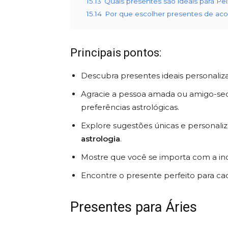
15.13
Quais presentes são ideais para Pe
15.14
Por que escolher presentes de ac
Principais pontos:
Descubra presentes ideais personaliz
Agracie a pessoa amada ou amigo-secre
preferências astrológicas.
Explore sugestões únicas e personaliz
astrologia
.
Mostre que você se importa com a ind
Encontre o presente perfeito para cad
Presentes para Áries