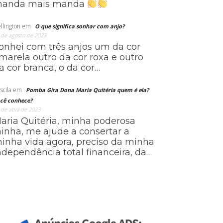
anda mais manda
llington
em
O que significa sonhar com anjo?
 de agosto de 2023
onhei com três anjos um da cor
marela outro da cor roxa e outro
a cor branca, o da cor…
scila
em
Pomba Gira Dona Maria Quitéria quem é ela?
cê conhece?
 de abril de 2023
aria Quitéria, minha poderosa
ainha, me ajude a consertar a
inha vida agora, preciso da minha
ndependência total financeira, da…