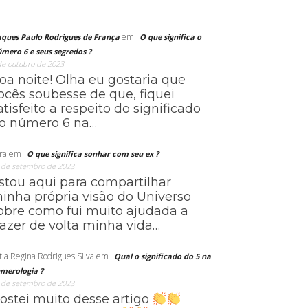
em
aques Paulo Rodrigues de França
O que significa o
mero 6 e seus segredos ?
de outubro de 2023
oa noite! Olha eu gostaria que
ocês soubesse de que, fiquei
atisfeito a respeito do significado
o número 6 na…
ra
em
O que significa sonhar com seu ex ?
 de setembro de 2023
stou aqui para compartilhar
inha própria visão do Universo
obre como fui muito ajudada a
razer de volta minha vida…
tia Regina Rodrigues Silva
em
Qual o significado do 5 na
merologia ?
 de setembro de 2023
ostei muito desse artigo