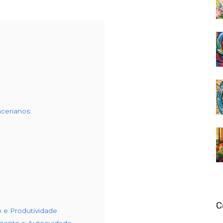
cerianos:
C
o e Produtividade