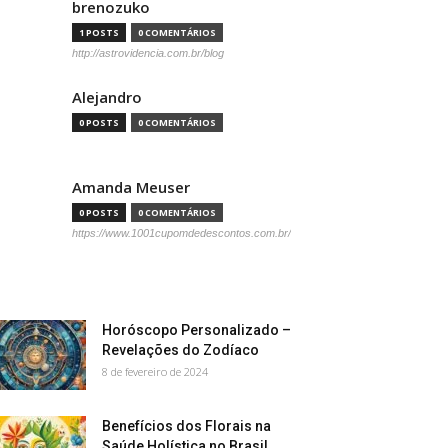
brenozuko
1 POSTS
0 COMENTÁRIOS
http://astrovidencia.com.br/blog
Alejandro
0 POSTS
0 COMENTÁRIOS
Amanda Meuser
0 POSTS
0 COMENTÁRIOS
https://www.1001cupomdedescontos.com.br/
Horóscopo Personalizado –
Revelações do Zodíaco
8 de fevereiro de 2024
Benefícios dos Florais na
Saúde Holística no Brasil