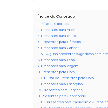
Índice do Conteúdo
1
Principais pontos:
2
Presentes para Áries
3
Presentes para Touro
4
Presentes para Gêmeos
5
Presentes para Câncer
5.1
Alguns presentes sugestivos para can
6
Presentes para Leão
7
Presentes para Virgem
8
Presentes para Libra
8.1
Lista de Presentes para Libra:
9
Presentes para Escorpião
10
Presentes para Sagitário
11
Presentes para Capricórnio
11.1
Presentes para Capricórnio – Trabalh