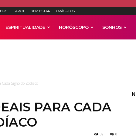
HOS
TAROT
BEM ESTAR
ORÁCULOS
ESPIRITUALIDADE
HORÓSCOPO
SONHOS
Anúncios
a Cada Signo do Zodíaco
N
DEAIS PARA CADA
DÍACO
39
0