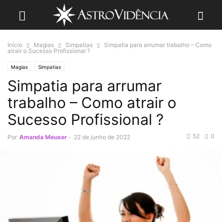
Início
Magias
Simpatias
Simpatia para arrumar trabalho – Como
atrair o Sucesso Profissional ?
Magias
Simpatias
Simpatia para arrumar
trabalho – Como atrair o
Sucesso Profissional ?
52
0
Por
Amanda Meuser
-
22 de junho de 2022