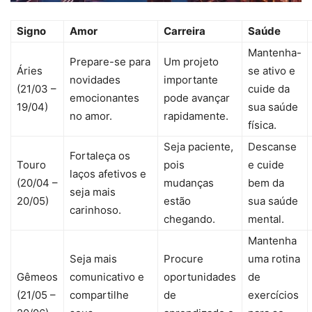
Signo
Amor
Carreira
Saúde
Mantenha-
Prepare-se para
Um projeto
Áries
se ativo e
novidades
importante
(21/03 –
cuide da
emocionantes
pode avançar
19/04)
sua saúde
no amor.
rapidamente.
física.
Seja paciente,
Descanse
Fortaleça os
Touro
pois
e cuide
laços afetivos e
(20/04 –
mudanças
bem da
seja mais
20/05)
estão
sua saúde
carinhoso.
chegando.
mental.
Mantenha
Seja mais
Procure
uma rotina
Gêmeos
comunicativo e
oportunidades
de
(21/05 –
compartilhe
de
exercícios