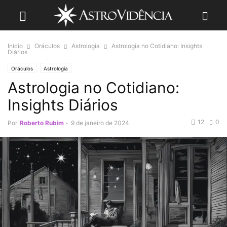
Início
Oráculos
Astrologia
Astrologia no Cotidiano: Insights
Diários
Oráculos
Astrologia
Astrologia no Cotidiano:
Insights Diários
12
0
Por
Roberto Rubim
-
9 de janeiro de 2024