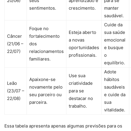
20/06)
seus
aprendizado e
para se
sentimentos.
crescimento.
manter
saudável.
Cuide da
Foque no
Esteja aberto
sua saúde
Câncer
fortalecimento
a novas
emocional
(21/06 –
dos
oportunidades
e busque
22/07)
relacionamentos
profissionais.
o
familiares.
equilíbrio.
Adote
Use sua
Apaixone-se
hábitos
Leão
criatividade
novamente pelo
saudáveis
(23/07 –
para se
seu parceiro ou
e cuide da
22/08)
destacar no
parceira.
sua
trabalho.
vitalidade.
Essa tabela apresenta apenas algumas previsões para os