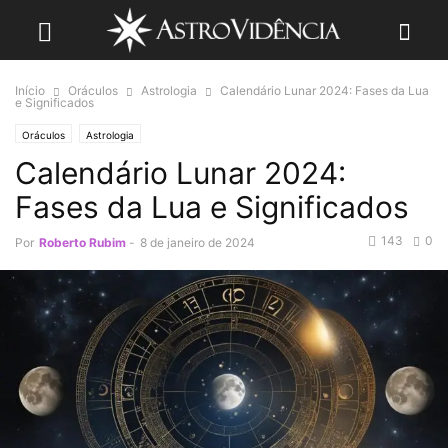
Início
Oráculos
Astrologia
Calendário Lunar 2024: Fases da Lua
e Significados
Oráculos
Astrologia
Calendário Lunar 2024:
Fases da Lua e Significados
143
0
Por
Roberto Rubim
-
8 de janeiro de 2024