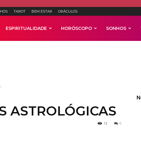
HOS
TAROT
BEM ESTAR
ORÁCULOS
ESPIRITUALIDADE
HORÓSCOPO
SONHOS
Anúncios
s
N
S ASTROLÓGICAS
13
0