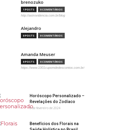
brenozuko
1 POSTS
0 COMENTÁRIOS
http://astrovidencia.com.br/blog
Alejandro
0 POSTS
0 COMENTÁRIOS
Amanda Meuser
0 POSTS
0 COMENTÁRIOS
https://www.1001cupomdedescontos.com.br/
Horóscopo Personalizado –
Revelações do Zodíaco
8 de fevereiro de 2024
Benefícios dos Florais na
Saúde Holística no Brasil