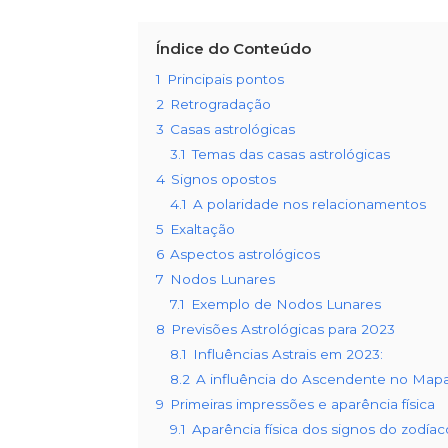
Índice do Conteúdo
1
Principais pontos
2
Retrogradação
3
Casas astrológicas
3.1
Temas das casas astrológicas
4
Signos opostos
4.1
A polaridade nos relacionamentos
5
Exaltação
6
Aspectos astrológicos
7
Nodos Lunares
7.1
Exemplo de Nodos Lunares
8
Previsões Astrológicas para 2023
8.1
Influências Astrais em 2023:
8.2
A influência do Ascendente no Mapa
9
Primeiras impressões e aparência física
9.1
Aparência física dos signos do zodíac