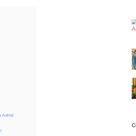
 Astral
C
o