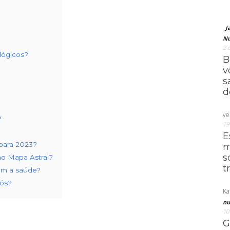
J
Nú
2 
lógicos?
B
v
s
d
ve
?
19
E
 para 2023?
m
s
no Mapa Astral?
t
om a saúde?
nós?
Ka
nu
10
G