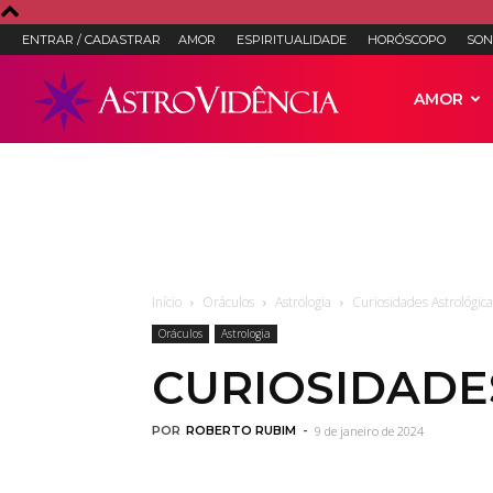
ENTRAR / CADASTRAR
AMOR
ESPIRITUALIDADE
HORÓSCOPO
SON
Astro
AMOR
Vidência
–
Início
Oráculos
Astrologia
Curiosidades Astrológica
Oráculos
Astrologia
Astrologia,
CURIOSIDADE
POR
ROBERTO RUBIM
-
9 de janeiro de 2024
Tarot