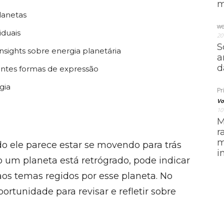
m
lanetas
we
iduais
20
S
sights sobre energia planetária
a
d
entes formas de expressão
gia
Pri
Vo
10
M
r
m
o ele parece estar se movendo para trás
i
 um planeta está retrógrado, pode indicar
aos temas regidos por esse planeta. No
tunidade para revisar e refletir sobre