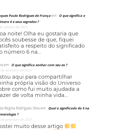
em
aques Paulo Rodrigues de França
O que significa o
mero 6 e seus segredos ?
de outubro de 2023
oa noite! Olha eu gostaria que
ocês soubesse de que, fiquei
atisfeito a respeito do significado
o número 6 na…
ra
em
O que significa sonhar com seu ex ?
 de setembro de 2023
stou aqui para compartilhar
inha própria visão do Universo
obre como fui muito ajudada a
razer de volta minha vida…
tia Regina Rodrigues Silva
em
Qual o significado do 5 na
merologia ?
 de setembro de 2023
ostei muito desse artigo