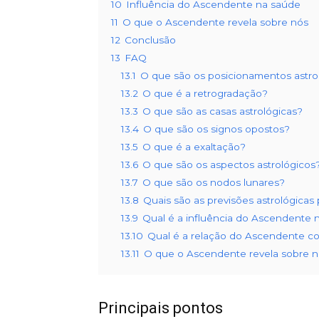
10
Influência do Ascendente na saúde
11
O que o Ascendente revela sobre nós
12
Conclusão
13
FAQ
13.1
O que são os posicionamentos astro
13.2
O que é a retrogradação?
13.3
O que são as casas astrológicas?
13.4
O que são os signos opostos?
13.5
O que é a exaltação?
13.6
O que são os aspectos astrológicos
13.7
O que são os nodos lunares?
13.8
Quais são as previsões astrológicas
13.9
Qual é a influência do Ascendente 
13.10
Qual é a relação do Ascendente c
13.11
O que o Ascendente revela sobre 
Principais pontos