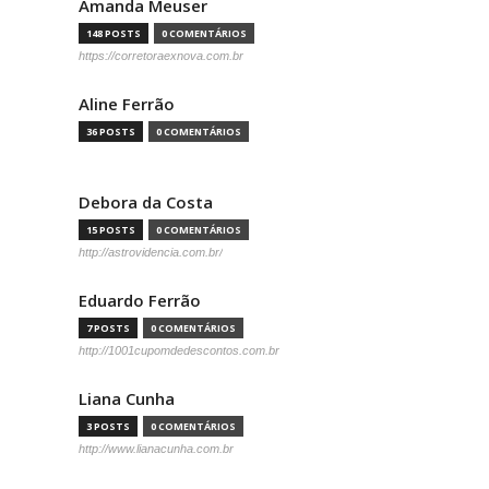
Amanda Meuser
148 POSTS
0 COMENTÁRIOS
https://corretoraexnova.com.br
Aline Ferrão
36 POSTS
0 COMENTÁRIOS
Debora da Costa
15 POSTS
0 COMENTÁRIOS
http://astrovidencia.com.br/
Eduardo Ferrão
7 POSTS
0 COMENTÁRIOS
http://1001cupomdedescontos.com.br
Liana Cunha
3 POSTS
0 COMENTÁRIOS
http://www.lianacunha.com.br