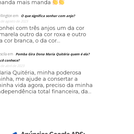
anda mais manda
llington
em
O que significa sonhar com anjo?
 de agosto de 2023
onhei com três anjos um da cor
marela outro da cor roxa e outro
a cor branca, o da cor…
scila
em
Pomba Gira Dona Maria Quitéria quem é ela?
cê conhece?
 de abril de 2023
aria Quitéria, minha poderosa
ainha, me ajude a consertar a
inha vida agora, preciso da minha
ndependência total financeira, da…