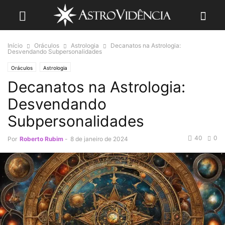
Início
Oráculos
Astrologia
Decanatos na Astrologia:
Desvendando Subpersonalidades
Oráculos
Astrologia
Decanatos na Astrologia:
Desvendando
Subpersonalidades
40
0
Por
Roberto Rubim
-
8 de janeiro de 2024