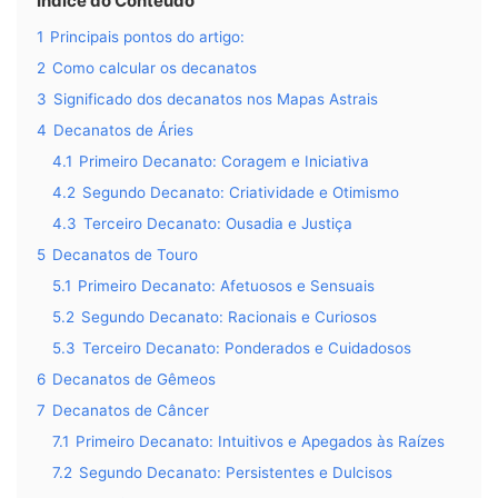
Índice do Conteúdo
1
Principais pontos do artigo:
2
Como calcular os decanatos
3
Significado dos decanatos nos Mapas Astrais
4
Decanatos de Áries
4.1
Primeiro Decanato: Coragem e Iniciativa
4.2
Segundo Decanato: Criatividade e Otimismo
4.3
Terceiro Decanato: Ousadia e Justiça
5
Decanatos de Touro
5.1
Primeiro Decanato: Afetuosos e Sensuais
5.2
Segundo Decanato: Racionais e Curiosos
5.3
Terceiro Decanato: Ponderados e Cuidadosos
6
Decanatos de Gêmeos
7
Decanatos de Câncer
7.1
Primeiro Decanato: Intuitivos e Apegados às Raízes
7.2
Segundo Decanato: Persistentes e Dulcisos