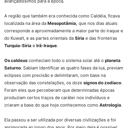
avançadíssimos para a época.
A região que também era conhecida como Caldéia, ficava
localizada na área da
Mesopotâmia,
que nos dias atuais
corresponde a aproximadamente a maior parte do Iraque e
do Kuwait, e as partes orientais da
Síria
e das fronteiras
Turquia-Síria
e
Irã-Iraque
.
Os caldeus
conheciam todo o sistema solar até o
planeta
Saturno
. Sabiam identificar as quatro fases da lua, previam
eclipses com precisão e delimitaram, com base na
observação das constelações, os doze
signos do zodíaco
.
Foram eles que perceberam que determinadas épocas
produziam certos traços de caráter nos indivíduos e
criaram a base do que hoje conhecemos como
Astrologia
.
Ela passou a ser utilizada por diversas civilizações e foi
aprimorada ao longo dos anos. Por meio dela é possível