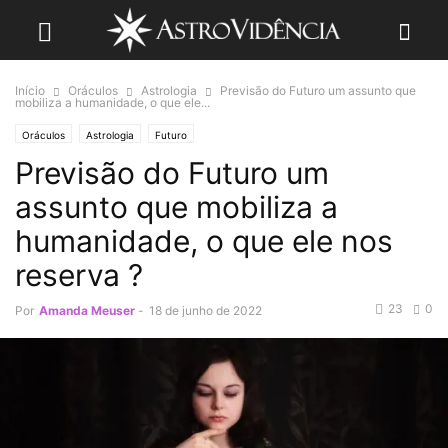
Início
Oráculos
Astrologia
Previsão do Futuro um assunto que
mobiliza a humanidade, o que ele...
Oráculos
Astrologia
Futuro
Previsão do Futuro um
assunto que mobiliza a
humanidade, o que ele nos
reserva ?
23
0
Por
Amanda Meuser
-
18 de junho de 2022