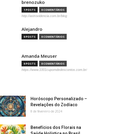
brenozuko
1 POSTS
0 COMENTÁRIOS
http://astrovidencia.com.br/blog
Alejandro
0 POSTS
0 COMENTÁRIOS
Amanda Meuser
0 POSTS
0 COMENTÁRIOS
https://www.1001cupomdedescontos.com.br/
Horóscopo Personalizado –
Revelações do Zodíaco
8 de fevereiro de 2024
Benefícios dos Florais na
Saúde Holística no Brasil