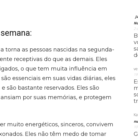
J
Nú
2 
 semana:
B
v
s
ua torna as pessoas nascidas na segunda-
d
ente receptivas do que as demais. Eles
igados, o que tem muita influência em
ve
19
 são essenciais em suas vidas diárias, eles
E
 e são bastante reservados. Eles são
m
s
e ansiam por suas memórias, e protegem
t
Ka
nu
er muito energéticos, sinceros, convivem
10
ixonados. Eles não têm medo de tomar
G