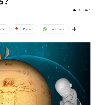
S?
17
0
itter
Pinterest
WhatsApp