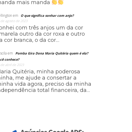
anda mais manda
llington
em
O que significa sonhar com anjo?
 de agosto de 2023
onhei com três anjos um da cor
marela outro da cor roxa e outro
a cor branca, o da cor…
scila
em
Pomba Gira Dona Maria Quitéria quem é ela?
cê conhece?
 de abril de 2023
aria Quitéria, minha poderosa
ainha, me ajude a consertar a
inha vida agora, preciso da minha
ndependência total financeira, da…