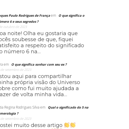
em
aques Paulo Rodrigues de França
O que significa o
mero 6 e seus segredos ?
de outubro de 2023
oa noite! Olha eu gostaria que
ocês soubesse de que, fiquei
atisfeito a respeito do significado
o número 6 na…
ra
em
O que significa sonhar com seu ex ?
 de setembro de 2023
stou aqui para compartilhar
inha própria visão do Universo
obre como fui muito ajudada a
razer de volta minha vida…
tia Regina Rodrigues Silva
em
Qual o significado do 5 na
merologia ?
 de setembro de 2023
ostei muito desse artigo