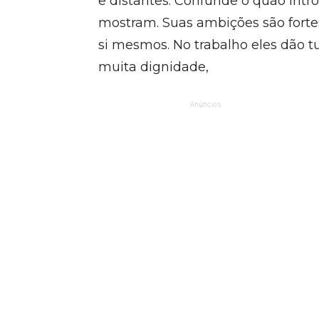
e distantes. Confunde o quão intro
mostram. Suas ambições são fortes
si mesmos. No trabalho eles dão 
muita dignidade,
Anúncios