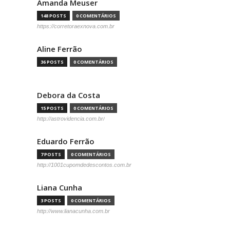
Amanda Meuser
148 POSTS
0 COMENTÁRIOS
https://corretoraexnova.com.br
Aline Ferrão
36 POSTS
0 COMENTÁRIOS
Debora da Costa
15 POSTS
0 COMENTÁRIOS
http://astrovidencia.com.br/
Eduardo Ferrão
7 POSTS
0 COMENTÁRIOS
http://1001cupomdedescontos.com.br
Liana Cunha
3 POSTS
0 COMENTÁRIOS
http://www.lianacunha.com.br