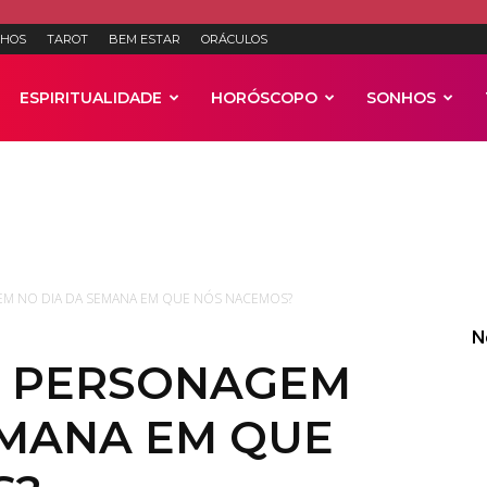
HOS
TAROT
BEM ESTAR
ORÁCULOS
ESPIRITUALIDADE
HORÓSCOPO
SONHOS
Anúncios
EM NO DIA DA SEMANA EM QUE NÓS NACEMOS?
N
O PERSONAGEM
EMANA EM QUE