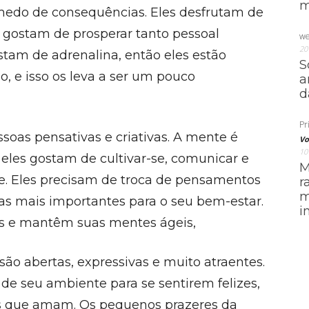
m
medo de consequências. Eles desfrutam de
e gostam de prosperar tanto pessoal
we
20
stam de adrenalina, então eles estão
S
, e isso os leva a ser um pouco
a
d
Pri
soas pensativas e criativas. A mente é
Vo
10
eles gostam de cultivar-se, comunicar e
M
te. Eles precisam de troca de pensamentos
r
m
as mais importantes para o seu bem-estar.
i
s e mantêm suas mentes ágeis,
ão abertas, expressivas e muito atraentes.
 de seu ambiente para se sentirem felizes,
s que amam. Os pequenos prazeres da