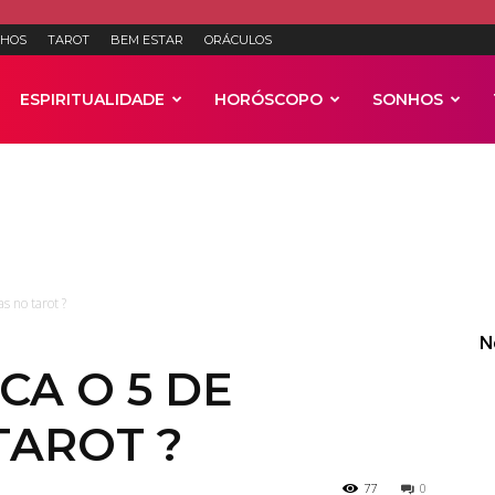
HOS
TAROT
BEM ESTAR
ORÁCULOS
ESPIRITUALIDADE
HORÓSCOPO
SONHOS
Anúncios
s no tarot ?
N
CA O 5 DE
TAROT ?
77
0