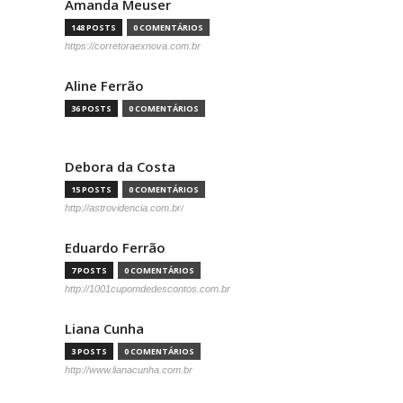
Amanda Meuser
148 POSTS
0 COMENTÁRIOS
https://corretoraexnova.com.br
Aline Ferrão
36 POSTS
0 COMENTÁRIOS
Debora da Costa
15 POSTS
0 COMENTÁRIOS
http://astrovidencia.com.br/
Eduardo Ferrão
7 POSTS
0 COMENTÁRIOS
http://1001cupomdedescontos.com.br
Liana Cunha
3 POSTS
0 COMENTÁRIOS
http://www.lianacunha.com.br