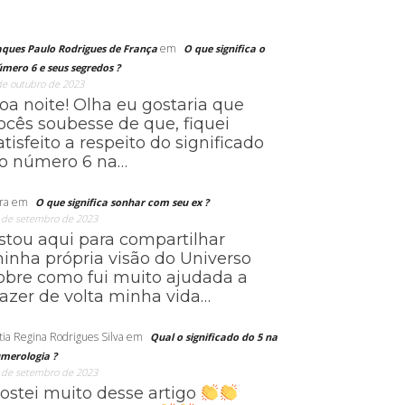
em
aques Paulo Rodrigues de França
O que significa o
mero 6 e seus segredos ?
de outubro de 2023
oa noite! Olha eu gostaria que
ocês soubesse de que, fiquei
atisfeito a respeito do significado
o número 6 na…
ra
em
O que significa sonhar com seu ex ?
 de setembro de 2023
stou aqui para compartilhar
inha própria visão do Universo
obre como fui muito ajudada a
razer de volta minha vida…
tia Regina Rodrigues Silva
em
Qual o significado do 5 na
merologia ?
 de setembro de 2023
ostei muito desse artigo