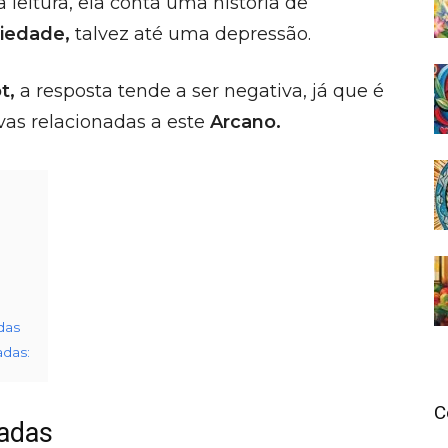
leitura, ela conta uma história de
iedade,
talvez até uma depressão.
t,
a resposta tende a ser negativa, já que é
ivas relacionadas a este
Arcano.
das
das:
C
adas