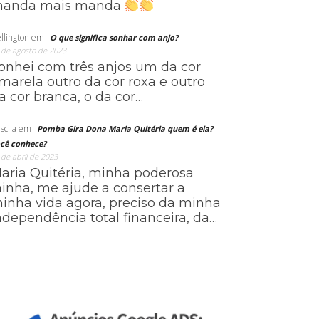
anda mais manda
llington
em
O que significa sonhar com anjo?
 de agosto de 2023
onhei com três anjos um da cor
marela outro da cor roxa e outro
a cor branca, o da cor…
scila
em
Pomba Gira Dona Maria Quitéria quem é ela?
cê conhece?
 de abril de 2023
aria Quitéria, minha poderosa
ainha, me ajude a consertar a
inha vida agora, preciso da minha
ndependência total financeira, da…