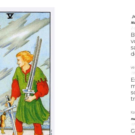
J
Nú
2 
B
v
s
d
ve
19
E
m
s
t
Ka
nu
10
G