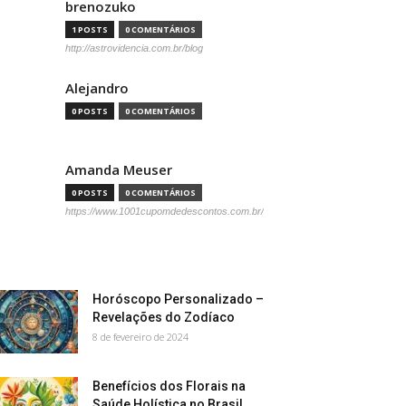
brenozuko
1 POSTS
0 COMENTÁRIOS
http://astrovidencia.com.br/blog
Alejandro
0 POSTS
0 COMENTÁRIOS
Amanda Meuser
0 POSTS
0 COMENTÁRIOS
https://www.1001cupomdedescontos.com.br/
Horóscopo Personalizado –
Revelações do Zodíaco
8 de fevereiro de 2024
Benefícios dos Florais na
Saúde Holística no Brasil