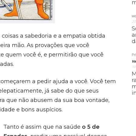
m
we
20
S
a
s coisas a sabedoria e a empatia obtida
d
meira mão. As provações que você
e quem você é, e permitirão que você
Pri
Vo
adas.
10
M
r
começarem a pedir ajuda a você. Você tem
m
telepaticamente, já sabe do que seus
i
ra que não abusem da sua boa vontade,
idade e bons auspícios.
Tanto é assim que na saúde
o 5 de