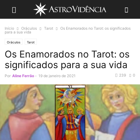
Início
Oráculos
Tarot
Os Enamorados no Tarot: os significados
para a sua vida
Oráculos
Tarot
Os Enamorados no Tarot: os
significados para a sua vida
239
0
Por
Aline Ferrão
-
19 de janeiro de 2021