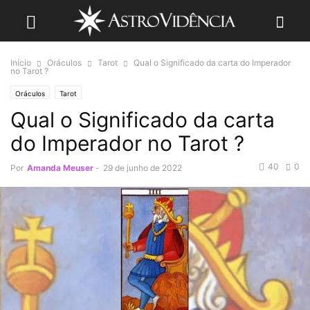
Início
Oráculos
Tarot
Qual o Significado da carta do Imperador
no Tarot ?
Oráculos
Tarot
Qual o Significado da carta
do Imperador no Tarot ?
40
0
Por
Amanda Meuser
-
29 de junho de 2022