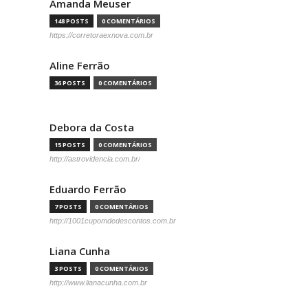
Amanda Meuser
148 POSTS
0 COMENTÁRIOS
https://corretoraexnova.com.br
Aline Ferrão
36 POSTS
0 COMENTÁRIOS
Debora da Costa
15 POSTS
0 COMENTÁRIOS
http://astrovidencia.com.br/
Eduardo Ferrão
7 POSTS
0 COMENTÁRIOS
http://1001cupomdedescontos.com.br
Liana Cunha
3 POSTS
0 COMENTÁRIOS
http://www.lianacunha.com.br