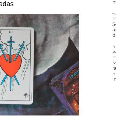
m
adas
we
20
S
a
d
Pri
Vo
10
M
r
m
i