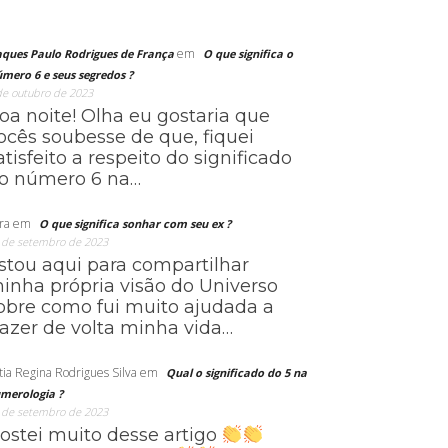
em
aques Paulo Rodrigues de França
O que significa o
mero 6 e seus segredos ?
de outubro de 2023
oa noite! Olha eu gostaria que
ocês soubesse de que, fiquei
atisfeito a respeito do significado
o número 6 na…
ra
em
O que significa sonhar com seu ex ?
 de setembro de 2023
stou aqui para compartilhar
inha própria visão do Universo
obre como fui muito ajudada a
razer de volta minha vida…
tia Regina Rodrigues Silva
em
Qual o significado do 5 na
merologia ?
 de setembro de 2023
ostei muito desse artigo