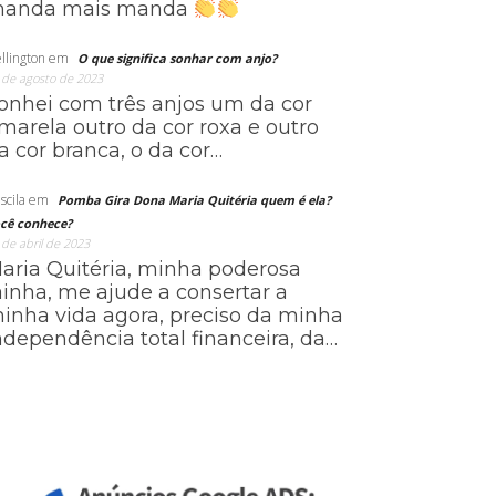
anda mais manda
llington
em
O que significa sonhar com anjo?
 de agosto de 2023
onhei com três anjos um da cor
marela outro da cor roxa e outro
a cor branca, o da cor…
scila
em
Pomba Gira Dona Maria Quitéria quem é ela?
cê conhece?
 de abril de 2023
aria Quitéria, minha poderosa
ainha, me ajude a consertar a
inha vida agora, preciso da minha
ndependência total financeira, da…