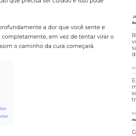
ão que precisa ser curado e isso pode
J
Nú
 profundamente a dor que você sente e
2 
B
 completamente, em vez de tentar virar o
v
 assim o caminho da cura começará.
s
d
ve
19
E
m
s
t
das
Ka
adas
nu
10
G