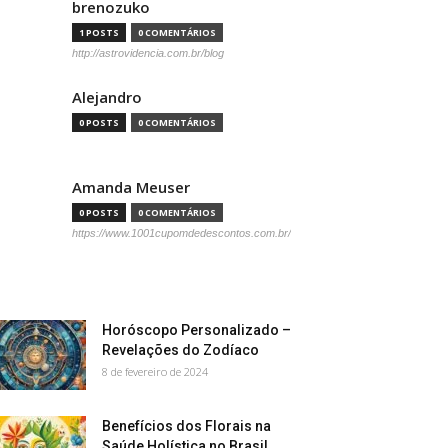
brenozuko
1 POSTS
0 COMENTÁRIOS
http://astrovidencia.com.br/blog
Alejandro
0 POSTS
0 COMENTÁRIOS
Amanda Meuser
0 POSTS
0 COMENTÁRIOS
https://www.1001cupomdedescontos.com.br/
Horóscopo Personalizado –
Revelações do Zodíaco
8 de fevereiro de 2024
Benefícios dos Florais na
Saúde Holística no Brasil