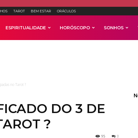
HOS
TAROT
BEM ESTAR
ORÁCULOS
ESPIRITUALIDADE
HORÓSCOPO
SONHOS
Anúncios
spadas no Tarot ?
N
FICADO DO 3 DE
TAROT ?
95
0