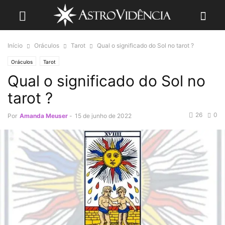
Início
Oráculos
Tarot
Qual o significado do Sol no tarot ?
Oráculos
Tarot
Qual o significado do Sol no
tarot ?
26
0
Por
Amanda Meuser
-
15 de junho de 2022