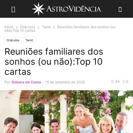
Início
Oráculos
Tarot
Reuniões familiares dos sonhos (ou
não):Top 10 cartas
Oráculos
Tarot
Reuniões familiares dos
sonhos (ou não):Top 10
cartas
45
0
Por
Debora da Costa
-
15 de setembro de 2020