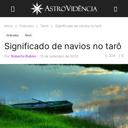
Início
Oráculos
Tarot
Significado de navios no tarô
Oráculos
Tarot
Significado de navios no tarô
206
0
Por
Roberto Rubim
-
15 de setembro de 2020