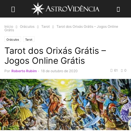
Início
Oráculos
Tarot
Tarot dos Orixás Grátis – Jogos Online
Grátis
Oráculos
Tarot
Tarot dos Orixás Grátis –
Jogos Online Grátis
61
0
Por
Roberto Rubim
-
18 de outubro de 2020