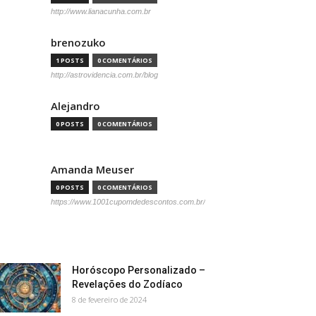
http://www.lianacunha.com.br
brenozuko
1 POSTS
0 COMENTÁRIOS
http://astrovidencia.com.br/blog
Alejandro
0 POSTS
0 COMENTÁRIOS
Amanda Meuser
0 POSTS
0 COMENTÁRIOS
https://www.1001cupomdedescontos.com.br/
Horóscopo Personalizado –
Revelações do Zodíaco
8 de fevereiro de 2024