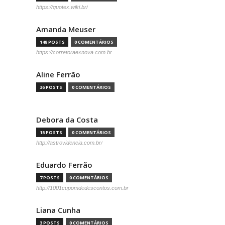
https://quotex.wiki.br/
Amanda Meuser
148 POSTS
0 COMENTÁRIOS
https://corretoraexnova.com.br
Aline Ferrão
36 POSTS
0 COMENTÁRIOS
Debora da Costa
15 POSTS
0 COMENTÁRIOS
http://astrovidencia.com.br/
Eduardo Ferrão
7 POSTS
0 COMENTÁRIOS
http://1001cupomdedescontos.com.br
Liana Cunha
3 POSTS
0 COMENTÁRIOS