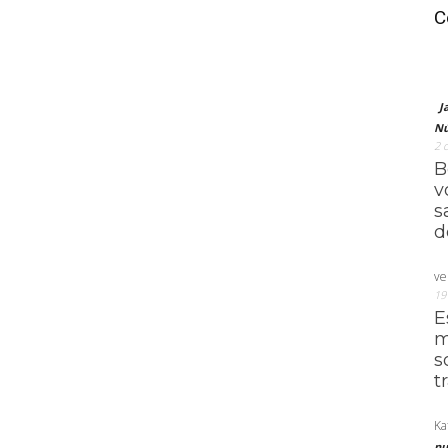
C
J
Nú
2 
B
v
s
d
ve
19
E
m
s
t
Ka
nu