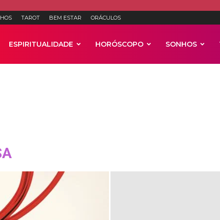
HOS
TAROT
BEM ESTAR
ORÁCULOS
ESPIRITUALIDADE
HORÓSCOPO
SONHOS
Anúncios
SA