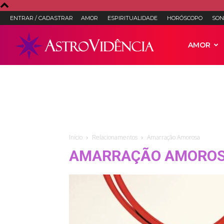
ENTRAR / CADASTRAR
AMOR
ESPIRITUALIDADE
HORÓSCOPO
SON
Astro
AMOR
Vidência
–
Início
Relacionamentos
Amarração Amorosa
AMARRAÇÃO AMORO
Astrologia,
Tarot