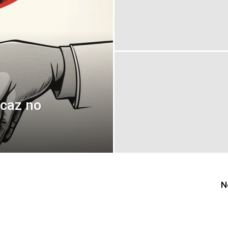
caz no
N