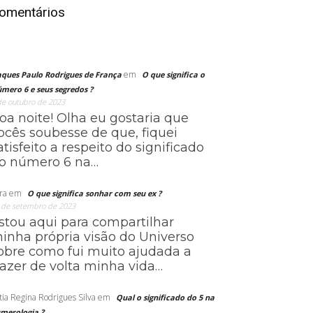
omentários
em
aques Paulo Rodrigues de França
O que significa o
mero 6 e seus segredos ?
de outubro de 2023
oa noite! Olha eu gostaria que
ocês soubesse de que, fiquei
atisfeito a respeito do significado
o número 6 na…
ra
em
O que significa sonhar com seu ex ?
 de setembro de 2023
stou aqui para compartilhar
inha própria visão do Universo
obre como fui muito ajudada a
razer de volta minha vida…
tia Regina Rodrigues Silva
em
Qual o significado do 5 na
merologia ?