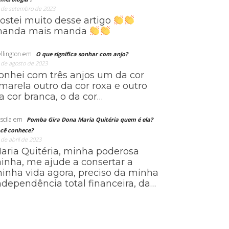
 de setembro de 2023
ostei muito desse artigo
anda mais manda
llington
em
O que significa sonhar com anjo?
 de agosto de 2023
onhei com três anjos um da cor
marela outro da cor roxa e outro
a cor branca, o da cor…
scila
em
Pomba Gira Dona Maria Quitéria quem é ela?
cê conhece?
 de abril de 2023
aria Quitéria, minha poderosa
ainha, me ajude a consertar a
inha vida agora, preciso da minha
ndependência total financeira, da…