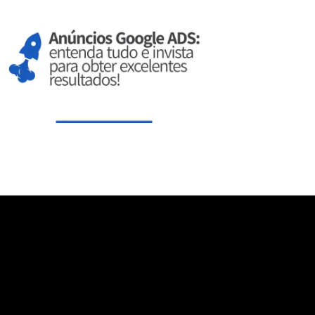
aXNwbGF5IjoiIn0sInBvcnRyYWl0X21heF93aWR0aCI