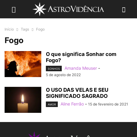
Início
Tags
Fogo
Fogo
O que significa Sonhar com
Fogo?
Amanda Meuser
-
SONHOS
5 de agosto de 2022
O USO DAS VELAS E SEU
SIGNIFICADO SAGRADO
Aline Ferrão
-
15 de fevereiro de 2021
AMOR