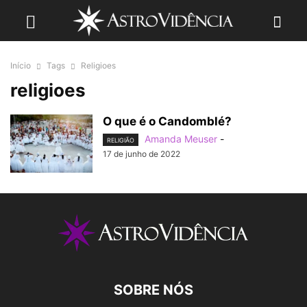
Início
Tags
Religioes
religioes
O que é o Candomblé?
Amanda Meuser
-
RELIGIÃO
17 de junho de 2022
SOBRE NÓS