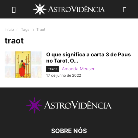
Início
Tags
Traot
traot
O que significa a carta 3 de Paus
no Tarot, O...
Amanda Meuser
-
TAROT
17 de junho de 2022
SOBRE NÓS