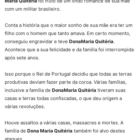
Maria Quitéria
foi fruto de um lindo romance de sua mãe
com um militar brasileiro.
Conta a história que o maior sonho de sua mãe era ter um
filho com o homem que tanto amava. Em certo momento,
conseguiu engravidar e teve
Dona
Maria Quitéria
.
Acontece que a sua felicidade e da família foi interrompida
após sete anos.
Isso porque o Rei de Portugal decidiu que todas as terras
produtivas deviam fazer parte da coroa. Várias famílias,
inclusive a família de
Dona
Maria Quitéria
tiveram suas
casas e terras todas confiscadas, o que deu origem a
várias revoluções.
Houve assaltos a várias casas, massacres e mortes. A
família de
Dona Maria Quitéria
também foi alvo destes
ataques.