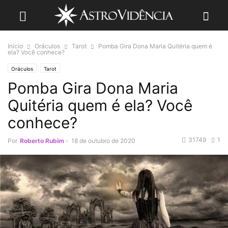
Início
Oráculos
Tarot
Pomba Gira Dona Maria Quitéria quem é
ela? Você conhece?
Oráculos
Tarot
Pomba Gira Dona Maria
Quitéria quem é ela? Você
conhece?
31749
1
Por
Roberto Rubim
-
18 de outubro de 2020