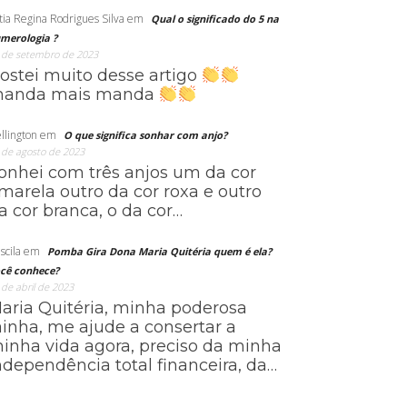
tia Regina Rodrigues Silva
em
Qual o significado do 5 na
merologia ?
 de setembro de 2023
ostei muito desse artigo
anda mais manda
llington
em
O que significa sonhar com anjo?
 de agosto de 2023
onhei com três anjos um da cor
marela outro da cor roxa e outro
a cor branca, o da cor…
scila
em
Pomba Gira Dona Maria Quitéria quem é ela?
cê conhece?
 de abril de 2023
aria Quitéria, minha poderosa
ainha, me ajude a consertar a
inha vida agora, preciso da minha
ndependência total financeira, da…