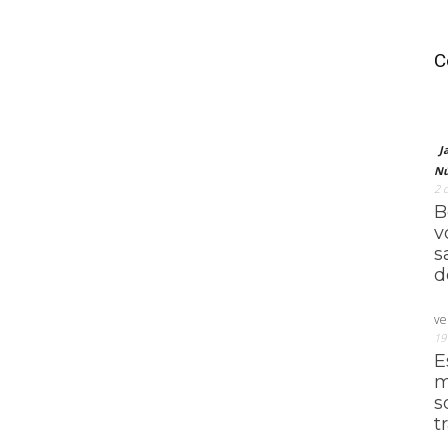
C
J
Nú
2 
B
v
s
d
ve
19
E
m
s
t