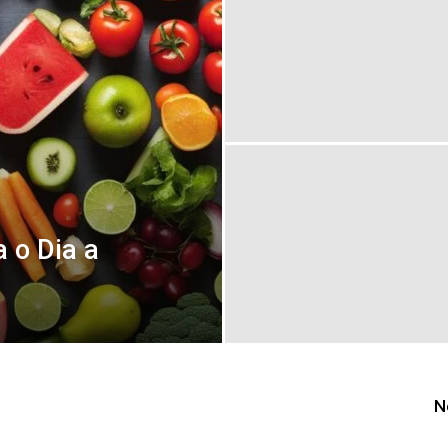
 o Dia a
N