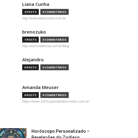
Liana Cunha
3 POSTS
0 COMENTÁRIOS
http://www.lianacunha.com.br
brenozuko
1 POSTS
0 COMENTÁRIOS
http://astrovidencia.com.br/blog
Alejandro
0 POSTS
0 COMENTÁRIOS
Amanda Meuser
0 POSTS
0 COMENTÁRIOS
https://www.1001cupomdedescontos.com.br/
Horóscopo Personalizado –
Revelações do Zodíaco