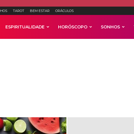
HOS
TAROT
BEM ESTAR
ORÁCULOS
ESPIRITUALIDADE
HORÓSCOPO
SONHOS
Anúncios