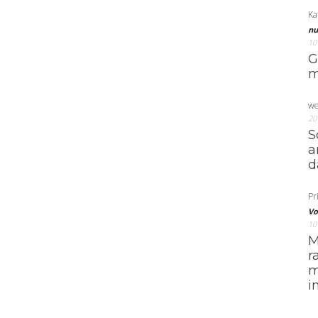
Ka
nu
10
G
m
we
20
S
a
d
Pri
Vo
10
M
r
m
i