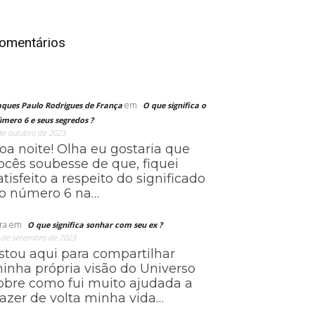
omentários
em
aques Paulo Rodrigues de França
O que significa o
mero 6 e seus segredos ?
de outubro de 2023
oa noite! Olha eu gostaria que
ocês soubesse de que, fiquei
atisfeito a respeito do significado
o número 6 na…
ra
em
O que significa sonhar com seu ex ?
 de setembro de 2023
stou aqui para compartilhar
inha própria visão do Universo
obre como fui muito ajudada a
razer de volta minha vida…