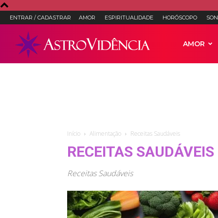
ENTRAR / CADASTRAR
AMOR
ESPIRITUALIDADE
HORÓSCOPO
SON
Astro
AMOR
Vidência
–
Início
Alimentação
Receitas Saudáveis
RECEITAS SAUDÁVEIS
Astrologia,
Receitas Saudáveis
Tarot