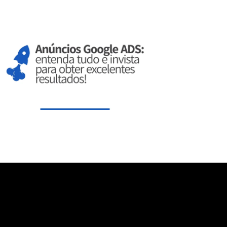
aXNwbGF5IjoiIn0sInBvcnRyYWl0X21heF93aWR0aCI