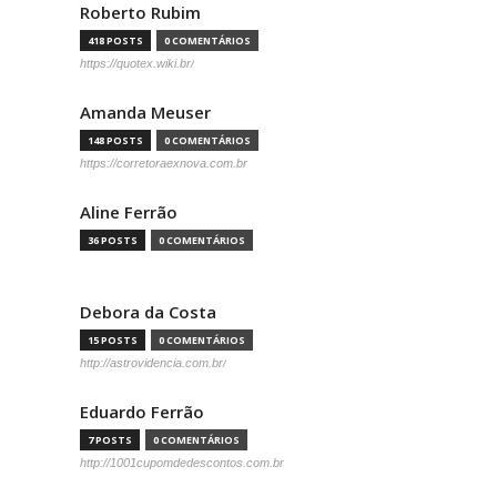
Roberto Rubim
418 POSTS
0 COMENTÁRIOS
https://quotex.wiki.br/
Amanda Meuser
148 POSTS
0 COMENTÁRIOS
https://corretoraexnova.com.br
Aline Ferrão
36 POSTS
0 COMENTÁRIOS
Debora da Costa
15 POSTS
0 COMENTÁRIOS
http://astrovidencia.com.br/
Eduardo Ferrão
7 POSTS
0 COMENTÁRIOS
http://1001cupomdedescontos.com.br