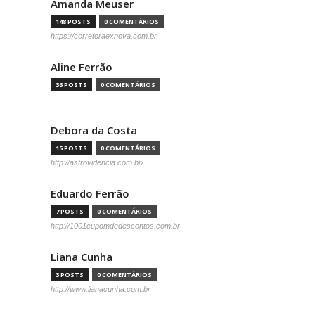
Amanda Meuser
148 POSTS
0 COMENTÁRIOS
https://corretoraexnova.com.br
Aline Ferrão
36 POSTS
0 COMENTÁRIOS
Debora da Costa
15 POSTS
0 COMENTÁRIOS
http://astrovidencia.com.br/
Eduardo Ferrão
7 POSTS
0 COMENTÁRIOS
http://1001cupomdedescontos.com.br
Liana Cunha
3 POSTS
0 COMENTÁRIOS
http://www.lianacunha.com.br