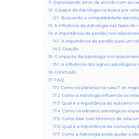
11
Expressando amor de acordo com as cara
12
O papel da Astrologia na busca por rela
12.1
Buscando a compatibilidade astrológ
13
A influência da Astrologia nas fases do
14
A importância do perdão nos relaciona
14.1
A importância do perdão para um re
14.2
Citação:
15
O impacto da Astrologia nos relacioname
15.1
A influência dos signos astrológicos
16
Conclusão
17
FAQ
17.1
Como os planetas na casa 7 do mapa 
17.2
Como a Astrologia influencia os re
17.3
Qual é a importância do autoamor n
17.4
Como os trânsitos astrológicos imp
17.5
Como lidar com términos de relacion
17.6
Qual é a importância da comunicaç
17.7
Como a Astrologia pode ajudar a ide