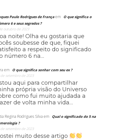
em
aques Paulo Rodrigues de França
O que significa o
mero 6 e seus segredos ?
de outubro de 2023
oa noite! Olha eu gostaria que
ocês soubesse de que, fiquei
atisfeito a respeito do significado
o número 6 na…
ra
em
O que significa sonhar com seu ex ?
 de setembro de 2023
stou aqui para compartilhar
inha própria visão do Universo
obre como fui muito ajudada a
razer de volta minha vida…
tia Regina Rodrigues Silva
em
Qual o significado do 5 na
merologia ?
 de setembro de 2023
ostei muito desse artigo