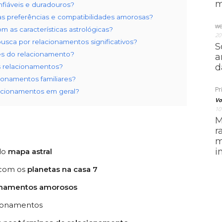
m
fiáveis e duradouros?
as preferências e compatibilidades amorosas?
we
 as características astrológicas?
20
busca por relacionamentos significativos?
S
ses do relacionamento?
a
d
s relacionamentos?
ionamentos familiares?
Pri
lacionamentos em geral?
Vo
10
M
r
m
i
do
mapa astral
 com os
planetas na casa 7
onamentos amorosos
ionamentos