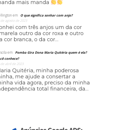
anda mais manda
llington
em
O que significa sonhar com anjo?
 de agosto de 2023
onhei com três anjos um da cor
marela outro da cor roxa e outro
a cor branca, o da cor…
scila
em
Pomba Gira Dona Maria Quitéria quem é ela?
cê conhece?
 de abril de 2023
aria Quitéria, minha poderosa
ainha, me ajude a consertar a
inha vida agora, preciso da minha
ndependência total financeira, da…