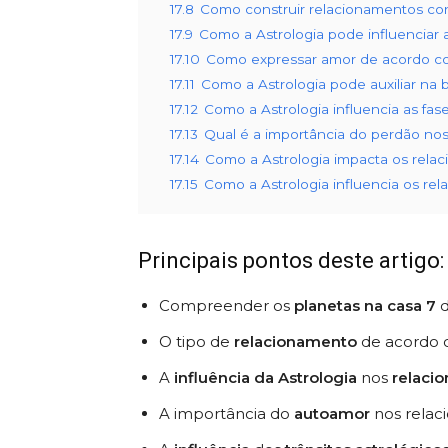
17.8
Como construir relacionamentos con
17.9
Como a Astrologia pode influenciar 
17.10
Como expressar amor de acordo com
17.11
Como a Astrologia pode auxiliar na 
17.12
Como a Astrologia influencia as fa
17.13
Qual é a importância do perdão no
17.14
Como a Astrologia impacta os relac
17.15
Como a Astrologia influencia os re
Principais pontos deste artigo:
Compreender os
planetas na casa 7
O tipo de
relacionamento
de acordo
A
influência da Astrologia
nos
relaci
A importância do
autoamor
nos relac