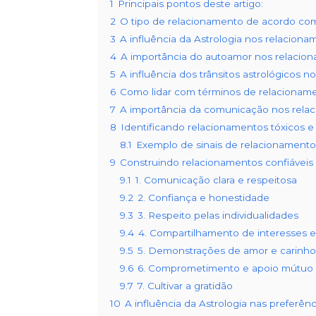
1
Principais pontos deste artigo:
2
O tipo de relacionamento de acordo com
3
A influência da Astrologia nos relacion
4
A importância do autoamor nos relacio
5
A influência dos trânsitos astrológicos 
6
Como lidar com términos de relacionamen
7
A importância da comunicação nos rela
8
Identificando relacionamentos tóxicos e 
8.1
Exemplo de sinais de relacionamentos
9
Construindo relacionamentos confiáveis
9.1
1. Comunicação clara e respeitosa
9.2
2. Confiança e honestidade
9.3
3. Respeito pelas individualidades
9.4
4. Compartilhamento de interesses
9.5
5. Demonstrações de amor e carinho
9.6
6. Comprometimento e apoio mútuo
9.7
7. Cultivar a gratidão
10
A influência da Astrologia nas preferên