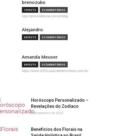
brenozuko
1 POSTS
0 COMENTÁRIOS
http://astrovidencia.com.br/blog
Alejandro
0 POSTS
0 COMENTÁRIOS
Amanda Meuser
0 POSTS
0 COMENTÁRIOS
https://www.1001cupomdedescontos.com.br/
Horóscopo Personalizado –
Revelações do Zodíaco
8 de fevereiro de 2024
Benefícios dos Florais na
Saúde Holística no Brasil