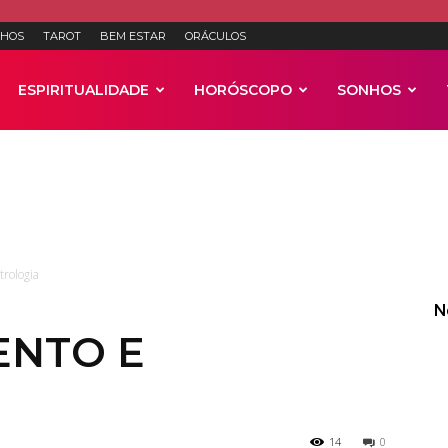
HOS
TAROT
BEM ESTAR
ORÁCULOS
ESPIRITUALIDADE
HORÓSCOPO
SONHOS
Anúncios
trologia
N
ENTO E
14
0