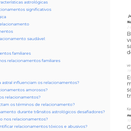
cterísticas astrológicas
cionamentos significativos
J
ica
Nú
 relacionamento
2 
mentos
B
lacionamento saudável:
v
s
d
ntos familiares
 nos relacionamentos familiares
ve
19
E
astral influenciam os relacionamentos?
m
s
lacionamentos amorosos?
t
os relacionamentos?
actam os términos de relacionamento?
Ka
amento durante trânsitos astrológicos desafiadores?
nu
ão nos relacionamentos?
10
ntificar relacionamentos tóxicos e abusivos?
G