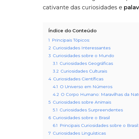
cativante das curiosidades e
palav
Índice do Conteúdo
1
Principais Tópicos:
2
Curiosidades Interessantes
3
Curiosidades sobre o Mundo
3.1
Curiosidades Geográficas
3.2
Curiosidades Culturais
4
Curiosidades Científicas
4.1
O Universo em Números
4.2
O Corpo Humano: Maravilhas da Nat
5
Curiosidades sobre Animais
5.1
Curiosidades Surpreendentes
6
Curiosidades sobre o Brasil
6.1
Principais Curiosidades sobre o Brasil:
7
Curiosidades Linguísticas