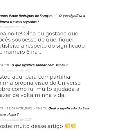
em
aques Paulo Rodrigues de França
O que significa o
mero 6 e seus segredos ?
de outubro de 2023
oa noite! Olha eu gostaria que
ocês soubesse de que, fiquei
atisfeito a respeito do significado
o número 6 na…
ra
em
O que significa sonhar com seu ex ?
 de setembro de 2023
stou aqui para compartilhar
inha própria visão do Universo
obre como fui muito ajudada a
razer de volta minha vida…
tia Regina Rodrigues Silva
em
Qual o significado do 5 na
merologia ?
 de setembro de 2023
ostei muito desse artigo