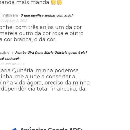
anda mais manda
llington
em
O que significa sonhar com anjo?
 de agosto de 2023
onhei com três anjos um da cor
marela outro da cor roxa e outro
a cor branca, o da cor…
scila
em
Pomba Gira Dona Maria Quitéria quem é ela?
cê conhece?
 de abril de 2023
aria Quitéria, minha poderosa
ainha, me ajude a consertar a
inha vida agora, preciso da minha
ndependência total financeira, da…