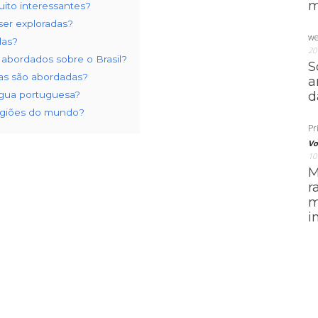
m
uito interessantes?
ser exploradas?
we
das?
20
 abordados sobre o Brasil?
S
cas são abordadas?
a
íngua portuguesa?
d
ligiões do mundo?
Pri
Vo
10
M
r
m
i