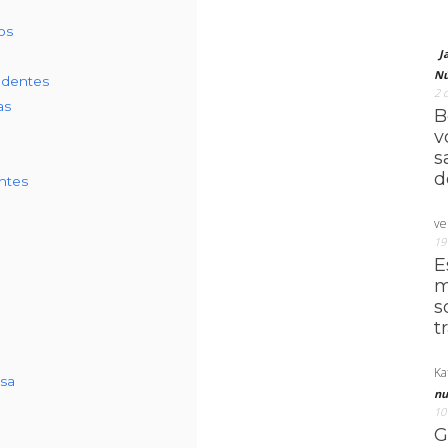
os
J
Nú
ndentes
2 
as
B
v
s
d
ntes
ve
19
E
m
s
t
Ka
esa
nu
10
G