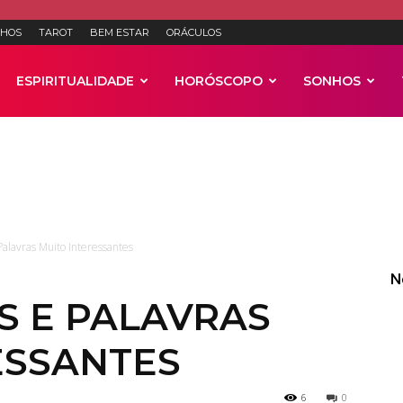
HOS
TAROT
BEM ESTAR
ORÁCULOS
ESPIRITUALIDADE
HORÓSCOPO
SONHOS
Anúncios
Palavras Muito Interessantes
N
S E PALAVRAS
ESSANTES
6
0