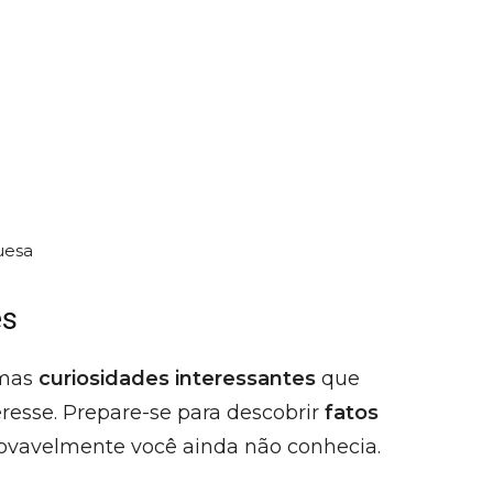
uesa
es
umas
curiosidades interessantes
que
resse. Prepare-se para descobrir
fatos
ovavelmente você ainda não conhecia.