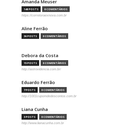
Amanda Meuser
148 POSTS
0 COMENTÁRIOS
https://corretoraexnova.com.br
Aline Ferrão
36 POSTS
0 COMENTÁRIOS
Debora da Costa
15 POSTS
0 COMENTÁRIOS
http://astrovidencia.com.br/
Eduardo Ferrão
7 POSTS
0 COMENTÁRIOS
http://1001cupomdedescontos.com.br
Liana Cunha
3 POSTS
0 COMENTÁRIOS
http://www.lianacunha.com.br