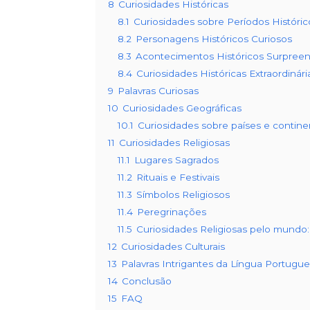
8
Curiosidades Históricas
8.1
Curiosidades sobre Períodos Históric
8.2
Personagens Históricos Curiosos
8.3
Acontecimentos Históricos Surpree
8.4
Curiosidades Históricas Extraordinári
9
Palavras Curiosas
10
Curiosidades Geográficas
10.1
Curiosidades sobre países e contine
11
Curiosidades Religiosas
11.1
Lugares Sagrados
11.2
Rituais e Festivais
11.3
Símbolos Religiosos
11.4
Peregrinações
11.5
Curiosidades Religiosas pelo mundo:
12
Curiosidades Culturais
13
Palavras Intrigantes da Língua Portugu
14
Conclusão
15
FAQ