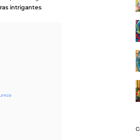
ras intrigantes
.
ureza
C