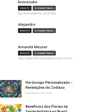
brenozuko
1 POSTS
0 COMENTÁRIOS
http://astrovidencia.com.br/blog
Alejandro
0 POSTS
0 COMENTÁRIOS
Amanda Meuser
0 POSTS
0 COMENTÁRIOS
https://www.1001cupomdedescontos.com.br/
Horóscopo Personalizado –
Revelações do Zodíaco
8 de fevereiro de 2024
Benefícios dos Florais na
Saúde Holística no Brasil