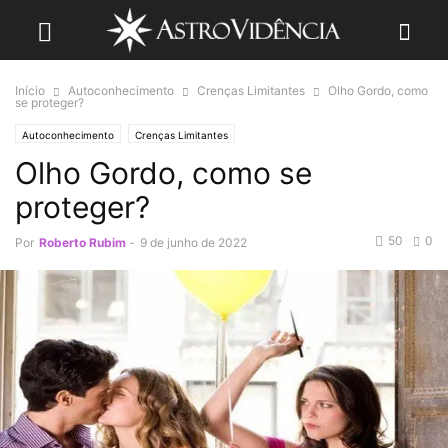
Início
Autoconhecimento
Crenças Limitantes
Olho Gordo, como
se proteger?
Autoconhecimento
Crenças Limitantes
Olho Gordo, como se
proteger?
50
0
Por
Roberto Rubim
-
9 de junho de 2022