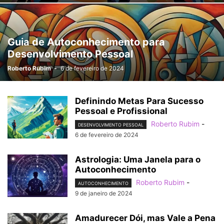
Guia de Autoconhecimento para
Desenvolvimento Pessoal
Roberto Rubim
-
6 de fevereiro de 2024
Definindo Metas Para Sucesso
Pessoal e Profissional
Roberto Rubim
-
DESENVOLVIMENTO PESSOAL
6 de fevereiro de 2024
Astrologia: Uma Janela para o
Autoconhecimento
Roberto Rubim
-
AUTOCONHECIMENTO
9 de janeiro de 2024
Amadurecer Dói, mas Vale a Pena