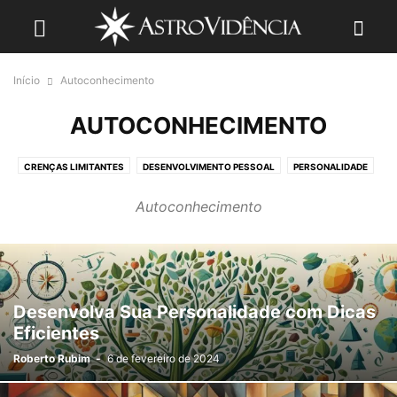
Início
Autoconhecimento
AUTOCONHECIMENTO
CRENÇAS LIMITANTES
DESENVOLVIMENTO PESSOAL
PERSONALIDADE
Autoconhecimento
Desenvolva Sua Personalidade com Dicas
Eficientes
Roberto Rubim
-
6 de fevereiro de 2024